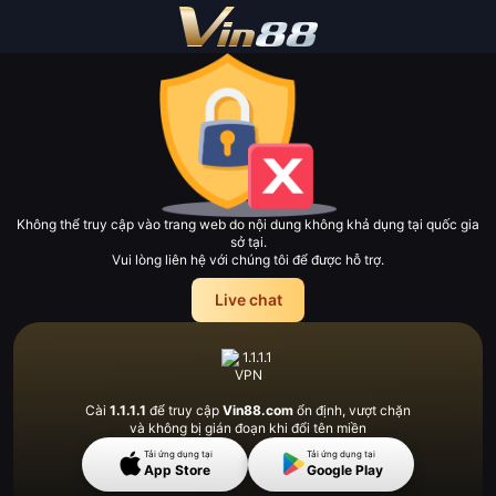
Không thể truy cập vào trang web do nội dung không khả dụng tại quốc gia
sở tại.
Vui lòng liên hệ với chúng tôi để được hỗ trợ.
Live chat
Cài
1.1.1.1
để truy cập
Vin88.com
ổn định, vượt
chặn
và không bị gián đoạn khi đổi tên miền
Tải ứng dụng tại
Tải ứng dụng tại
App Store
Google Play