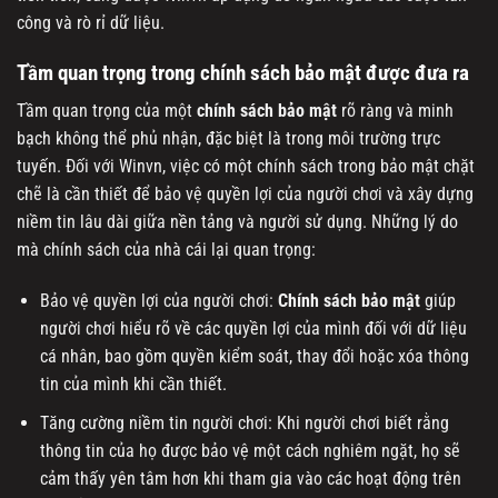
công và rò rỉ dữ liệu.
Tầm quan trọng trong chính sách bảo mật được đưa ra
Tầm quan trọng của một
chính sách bảo mật
rõ ràng và minh
bạch không thể phủ nhận, đặc biệt là trong môi trường trực
tuyến. Đối với Winvn, việc có một chính sách trong bảo mật chặt
chẽ là cần thiết để bảo vệ quyền lợi của người chơi và xây dựng
niềm tin lâu dài giữa nền tảng và người sử dụng. Những lý do
mà chính sách của nhà cái lại quan trọng:
Bảo vệ quyền lợi của người chơi:
Chính sách bảo mật
giúp
người chơi hiểu rõ về các quyền lợi của mình đối với dữ liệu
cá nhân, bao gồm quyền kiểm soát, thay đổi hoặc xóa thông
tin của mình khi cần thiết.
Tăng cường niềm tin người chơi: Khi người chơi biết rằng
thông tin của họ được bảo vệ một cách nghiêm ngặt, họ sẽ
cảm thấy yên tâm hơn khi tham gia vào các hoạt động trên