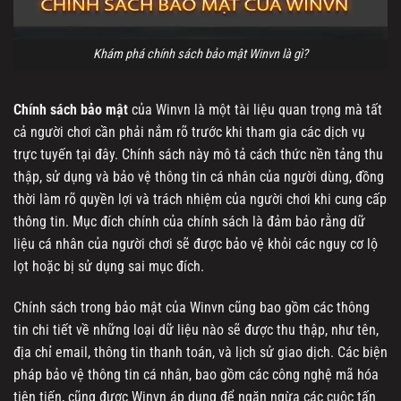
Khám phá chính sách bảo mật Winvn là gì?
Chính sách bảo mật
của Winvn là một tài liệu quan trọng mà tất
cả người chơi cần phải nắm rõ trước khi tham gia các dịch vụ
trực tuyến tại đây. Chính sách này mô tả cách thức nền tảng thu
thập, sử dụng và bảo vệ thông tin cá nhân của người dùng, đồng
thời làm rõ quyền lợi và trách nhiệm của người chơi khi cung cấp
thông tin. Mục đích chính của chính sách là đảm bảo rằng dữ
liệu cá nhân của người chơi sẽ được bảo vệ khỏi các nguy cơ lộ
lọt hoặc bị sử dụng sai mục đích.
Chính sách trong bảo mật của Winvn cũng bao gồm các thông
tin chi tiết về những loại dữ liệu nào sẽ được thu thập, như tên,
địa chỉ email, thông tin thanh toán, và lịch sử giao dịch. Các biện
pháp bảo vệ thông tin cá nhân, bao gồm các công nghệ mã hóa
tiên tiến, cũng được Winvn áp dụng để ngăn ngừa các cuộc tấn