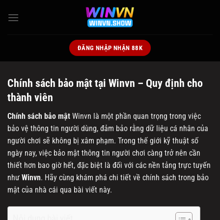
Bỏ
qua
nội
dung
ĐĂNG NHẬP NHẬN 88K
Chính sách bảo mật tại Winvn – Quy định cho
thành viên
Chính sách bảo mật
Winvn là một phần quan trọng trong việc
bảo vệ thông tin người dùng, đảm bảo rằng dữ liệu cá nhân của
người chơi sẽ không bị xâm phạm. Trong thế giới kỹ thuật số
ngày nay, việc bảo mật thông tin người chơi càng trở nên cần
thiết hơn bao giờ hết, đặc biệt là đối với các nền tảng trực tuyến
như
Winvn
. Hãy cùng khám phá chi tiết về chính sách trong bảo
mật của nhà cái qua bài viết này.
Nội dung bài viết