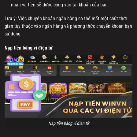
nhận và tiền sẽ được cộng vào tài khoản của bạn.
Lưu ý: Việc chuyển khoản ngân hàng có thể mất một chút thời
gian tùy thuộc vào ngân hàng và phương thức chuyển khoản bạn
sử dụng.
Nạp tiền bằng ví điện tử
Nạp tiền bằng ví điện tử