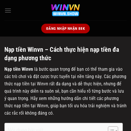
Bỏ
qua
nội
dung
ĐĂNG NHẬP NHẬN 88K
Nạp tiền Winvn – Cách thực hiện nạp tiền đa
dạng phương thức
Nạp tiền
Winvn
là bước quan trọng để bạn có thể tham gia vào
các trò chơi và đặt cược trực tuyến tại nền tảng này. Các phương
thức nạp tiền tại Winvn rất đa dạng và dễ thực hiện, nhưng để
quá trình này diễn ra suôn sẻ, bạn cần hiểu rõ từng bước và lưu
ý quan trọng. Hãy xem những hướng dẫn chi tiết các phương
thức nạp tiền tại Winvn, giúp bạn tối ưu hóa trải nghiệm và tránh
các rắc rối không đáng có.
Nội dung bài viết