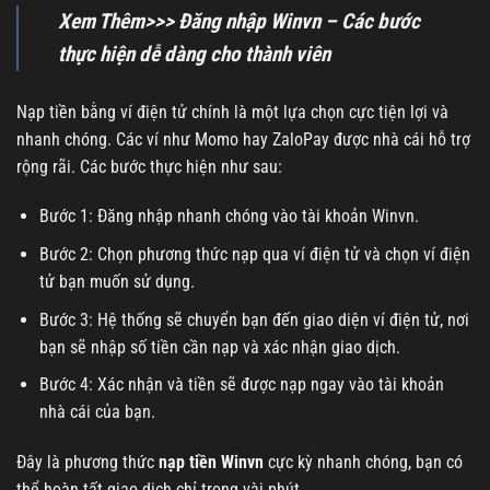
Xem Thêm>>>
Đăng nhập Winvn – Các bước
thực hiện dễ dàng cho thành viên
Nạp tiền bằng ví điện tử chính là một lựa chọn cực tiện lợi và
nhanh chóng. Các ví như Momo hay ZaloPay được nhà cái hỗ trợ
rộng rãi. Các bước thực hiện như sau:
Bước 1: Đăng nhập nhanh chóng vào tài khoản Winvn.
Bước 2: Chọn phương thức nạp qua ví điện tử và chọn ví điện
tử bạn muốn sử dụng.
Bước 3: Hệ thống sẽ chuyển bạn đến giao diện ví điện tử, nơi
bạn sẽ nhập số tiền cần nạp và xác nhận giao dịch.
Bước 4: Xác nhận và tiền sẽ được nạp ngay vào tài khoản
nhà cái của bạn.
Đây là phương thức
nạp tiền Winvn
cực kỳ nhanh chóng, bạn có
thể hoàn tất giao dịch chỉ trong vài phút.