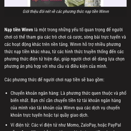
Giới thiệu đôi nét về các phương thức nạp tiền Winvn
Nạp tiền Winvn
là một trong những yếu tố quan trọng để người
chơi có thể tham gia các trò chơi cá cược, sòng bài trực tuyến và
các hoạt động khác trên nền tảng. Winvn hỗ trợ nhiều phương
thức nạp tiền khác nhau, từ các hình thức truyền thống đến các
phương thức điện tử hiện đại, giúp người chơi dễ dàng lựa chọn
phương án phù hợp với nhu cầu và điều kiện của mình.
Các phương thức để người chơi nạp tiền sẽ bao gồm:
Chuyển khoản ngân hàng: Là phương thức quen thuộc và phổ
biến nhất. Bạn chỉ cần chuyển tiền từ tài khoản ngân hàng
của mình vào tài khoản của Winvn qua các dịch vụ chuyển
khoản trực tuyến hoặc tại quầy giao dịch.
Ví điện tử: Các ví điện tử như Momo, ZaloPay, hoặc PayPal