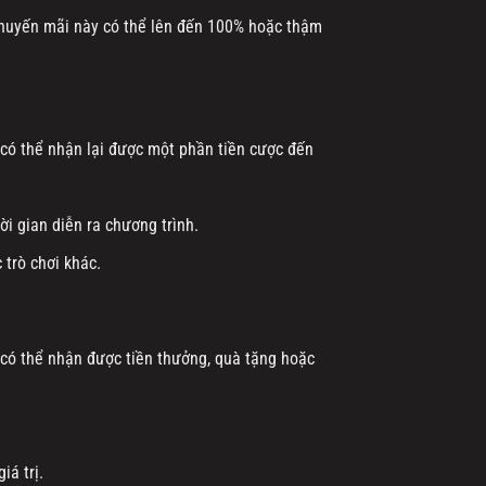
 khuyến mãi này có thể lên đến 100% hoặc thậm
 có thể nhận lại được một phần tiền cược đến
ời gian diễn ra chương trình.
 trò chơi khác.
 có thể nhận được tiền thưởng, quà tặng hoặc
iá trị.