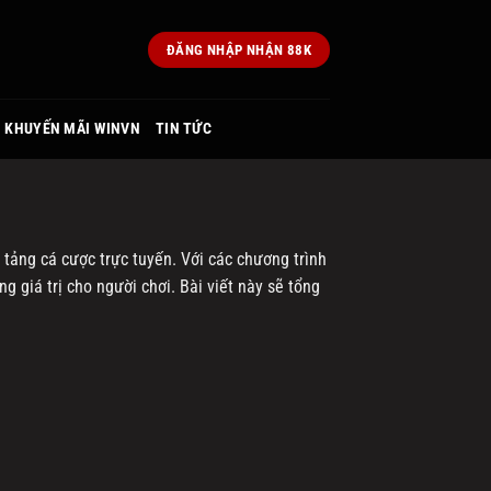
ĐĂNG NHẬP NHẬN 88K
KHUYẾN MÃI WINVN
TIN TỨC
 tảng cá cược trực tuyến. Với các chương trình
 giá trị cho người chơi. Bài viết này sẽ tổng