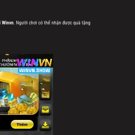
i Winvn
. Người chơi có thể nhận được quà tặng