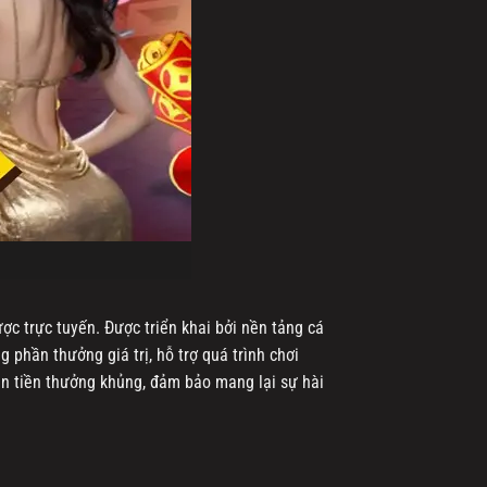
ợc trực tuyến. Được triển khai bởi nền tảng cá
phần thưởng giá trị, hỗ trợ quá trình chơi
ản tiền thưởng khủng, đảm bảo mang lại sự hài