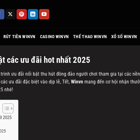
RÚT TIỀN WINVN
CASINO WINVN
THỂ THAO WINVN
XỔ SỐ WINVN
t các ưu đãi hot nhất 2025
rình ưu đãi nổi bật thu hút đông đảo người chơi tham gia tại các nền
các ưu đãi đặc biệt vào dịp lễ, Tết,
Winvn
mang đến cơ hội nhận thưởng
25 nhé!
ất 2025
2025