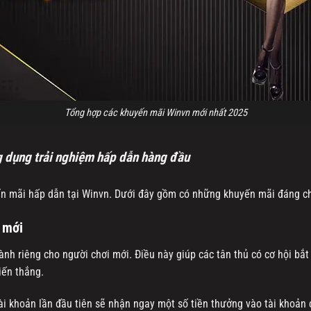
Tổng hợp các khuyến mãi Winvn mới nhất 2025
 dụng trải nghiệm hấp dẫn hàng đầu
 mãi hấp dẫn tại Winvn. Dưới đây gồm có những khuyến mãi đáng ch
 mới
ành riêng cho người chơi mới. Điều này giúp các tân thủ có cơ hội bắ
iến thắng.
ài khoản lần đầu tiên sẽ nhận ngay một số tiền thưởng vào tài khoản