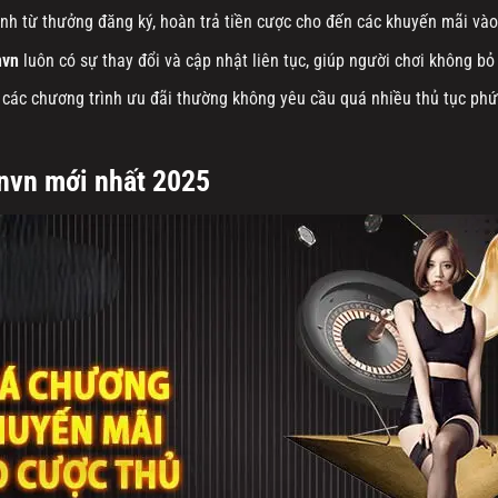
nh từ thưởng đăng ký, hoàn trả tiền cược cho đến các khuyến mãi vào
nvn
luôn có sự thay đổi và cập nhật liên tục, giúp người chơi không bỏ
a các chương trình ưu đãi thường không yêu cầu quá nhiều thủ tục ph
nvn mới nhất 2025