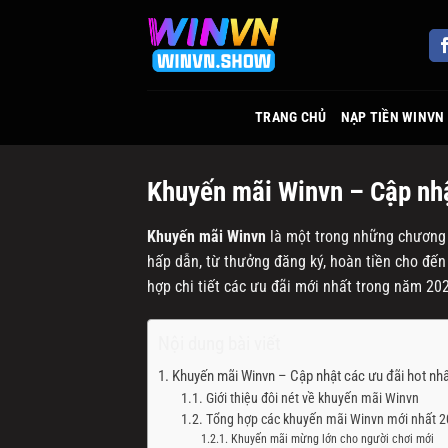
Bỏ
qua
nội
dung
TRANG CHỦ
NẠP TIỀN WINVN
Khuyến mãi Winvn – Cập nhậ
Khuyến mãi Winvn
là một trong những chương t
hấp dẫn, từ thưởng đăng ký, hoàn tiền cho đến 
hợp chi tiết các ưu đãi mới nhất trong năm 20
Nội dung bài viết
Khuyến mãi Winvn – Cập nhật các ưu đãi hot nh
Giới thiệu đôi nét về khuyến mãi Winvn
Tổng hợp các khuyến mãi Winvn mới nhất 
Khuyến mãi mừng lớn cho người chơi mới