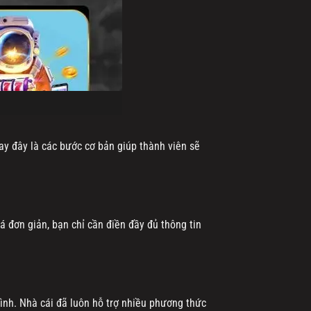
y đây là các bước cơ bản giúp thành viên sẽ
á đơn giản, bạn chỉ cần điền đầy đủ thông tin
ình. Nhà cái đã luôn hỗ trợ nhiều phương thức