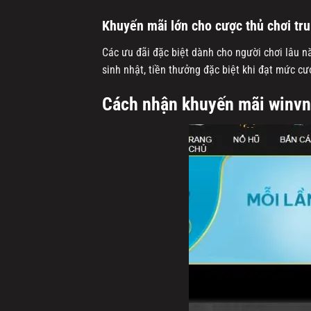
Khuyến mãi lớn cho cược thủ chơi tr
Các ưu đãi đặc biệt dành cho người chơi lâu 
sinh nhật, tiền thưởng đặc biệt khi đạt mức cư
Cách nhận khuyến mãi winv