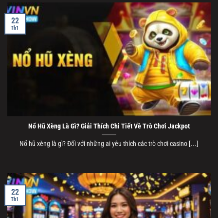
22
Th1
Nổ Hũ Xèng Là Gì? Giải Thích Chi Tiết Về Trò Chơi Jackpot
Nổ hũ xèng là gì? Đối với những ai yêu thích các trò chơi casino [...]
22
Th1