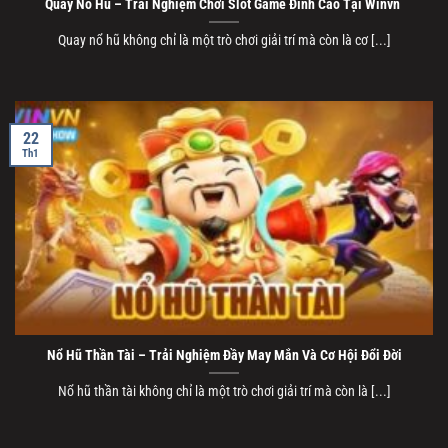
Quay Nổ Hũ – Trải Nghiệm Chơi Slot Game Đỉnh Cao Tại Winvn
Quay nổ hũ không chỉ là một trò chơi giải trí mà còn là cơ [...]
22
Th1
Nổ Hũ Thần Tài – Trải Nghiệm Đầy May Mắn Và Cơ Hội Đổi Đời
Nổ hũ thần tài không chỉ là một trò chơi giải trí mà còn là [...]