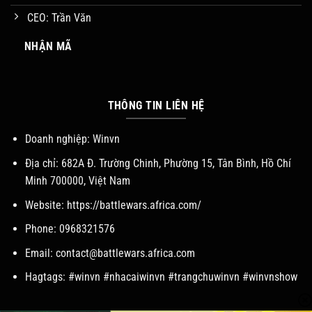
CEO: Trần Văn
NHẬN MÃ
THÔNG TIN LIÊN HỆ
Doanh nghiệp:
Winvn
Địa chỉ: 682A Đ. Trường Chinh, Phường 15, Tân Bình, Hồ Chí
Minh 700000, Việt Nam
Website:
https://battlewars.africa.com/
Phone: 0968321576
Email:
contact@battlewars.africa.com
Hagtags: #winvn #nhacaiwinvn #trangchuwinvn #winvnshow