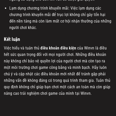
Lạm dụng chương trình khuyến mãi: Việc lạm dụng các
chương trình khuyến mãi để trục lợi không chỉ gây tổn hại
đến nền tảng mà còn làm mất cơ hội nhận thưởng của những
người chơi khác.
Kết luận
Việc hiểu và tuân thủ
điều khoản điều kiện
của Winvn là điều
hết sức quan trọng đối với mọi người chơi. Những điều khoản
này không chỉ bảo vệ quyền lợi của người chơi mà còn tạo ra
một môi trường chơi game công bằng và minh bạch. Hãy luôn
chú ý và cập nhật các điều khoản mới nhất để tránh gặp phải
những vấn đề không đáng có trong quá trình tham gia. Tuân thủ
quy định không chỉ giúp bạn chơi một cách an toàn mà còn giúp
nâng cao trải nghiệm chơi game của mình tại Winvn.