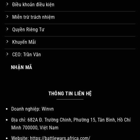
Điều khoản điều kiện
Miễn trừ trách nhiệm
Quyền Riêng Tư
Khuyến Mãi
CEO: Trần Văn
NHẬN MÃ
THÔNG TIN LIÊN HỆ
Doanh nghiệp:
Winvn
Địa chỉ: 682A Đ. Trường Chinh, Phường 15, Tân Bình, Hồ Chí
Minh 700000, Việt Nam
Website:
https://battlewars.africa.com/