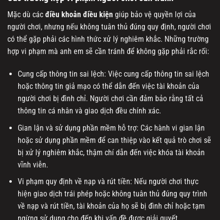
Mặc dù các
điều khoản điều kiện
giúp bảo vệ quyền lợi của
người chơi, nhưng nếu không tuân thủ đúng quy định, người chơi
có thể gặp phải các hình thức xử lý nghiêm khắc. Những trường
hợp vi phạm mà anh em sẽ cần tránh để không gặp phải rắc rối:
Cung cấp thông tin sai lệch: Việc cung cấp thông tin sai lệch
hoặc thông tin giả mạo có thể dẫn đến việc tài khoản của
người chơi bị đình chỉ. Người chơi cần đảm bảo rằng tất cả
thông tin cá nhân và giao dịch đều chính xác.
Gian lận và sử dụng phần mềm hỗ trợ: Các hành vi gian lận
hoặc sử dụng phần mềm để can thiệp vào kết quả trò chơi sẽ
bị xử lý nghiêm khắc, thậm chí dẫn đến việc khóa tài khoản
vĩnh viễn.
Vi phạm quy định về nạp và rút tiền: Nếu người chơi thực
hiện giao dịch trái phép hoặc không tuân thủ đúng quy trình
về nạp và rút tiền, tài khoản của họ sẽ bị đình chỉ hoặc tạm
ngừng sử dụng cho đến khi vấn đề được giải quyết.