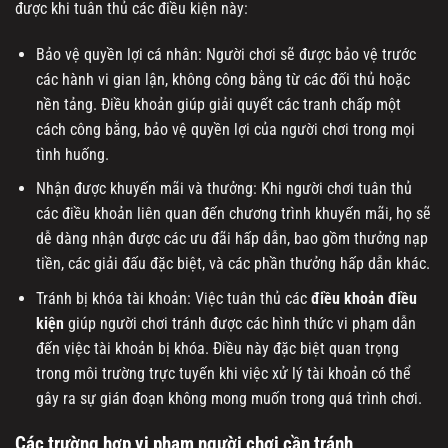
được khi tuân thủ các điều kiện này:
Bảo vệ quyền lợi cá nhân: Người chơi sẽ được bảo vệ trước
các hành vi gian lận, không công bằng từ các đối thủ hoặc
nền tảng. Điều khoản giúp giải quyết các tranh chấp một
cách công bằng, bảo vệ quyền lợi của người chơi trong mọi
tình huống.
Nhận được khuyến mãi và thưởng: Khi người chơi tuân thủ
các điều khoản liên quan đến chương trình khuyến mãi, họ sẽ
dễ dàng nhận được các ưu đãi hấp dẫn, bao gồm thưởng nạp
tiền, các giải đấu đặc biệt, và các phần thưởng hấp dẫn khác.
Tránh bị khóa tài khoản: Việc tuân thủ các
điều khoản điều
kiện
giúp người chơi tránh được các hình thức vi phạm dẫn
đến việc tài khoản bị khóa. Điều này đặc biệt quan trọng
trong môi trường trực tuyến khi việc xử lý tài khoản có thể
gây ra sự gián đoạn không mong muốn trong quá trình chơi.
Các trường hợp vi phạm người chơi cần tránh