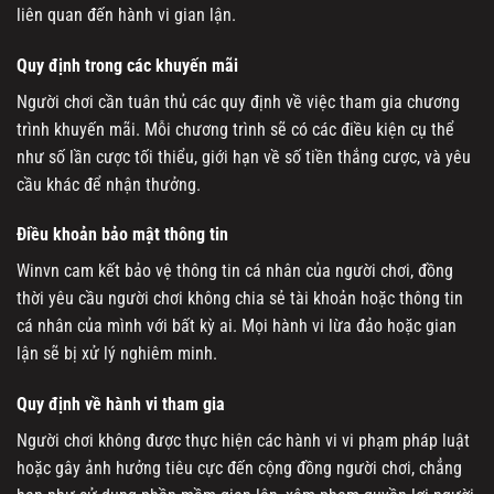
liên quan đến hành vi gian lận.
Quy định trong các khuyến mãi
Người chơi cần tuân thủ các quy định về việc tham gia chương
trình khuyến mãi. Mỗi chương trình sẽ có các điều kiện cụ thể
như số lần cược tối thiểu, giới hạn về số tiền thắng cược, và yêu
cầu khác để nhận thưởng.
Điều khoản bảo mật thông tin
Winvn cam kết bảo vệ thông tin cá nhân của người chơi, đồng
thời yêu cầu người chơi không chia sẻ tài khoản hoặc thông tin
cá nhân của mình với bất kỳ ai. Mọi hành vi lừa đảo hoặc gian
lận sẽ bị xử lý nghiêm minh.
Quy định về hành vi tham gia
Người chơi không được thực hiện các hành vi vi phạm pháp luật
hoặc gây ảnh hưởng tiêu cực đến cộng đồng người chơi, chẳng