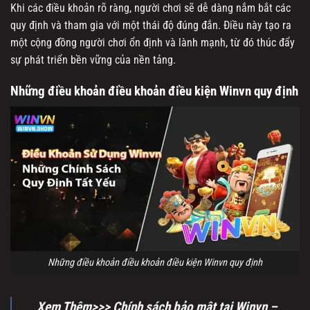
Khi các điều khoản rõ ràng, người chơi sẽ dễ dàng nắm bắt các
quy định và tham gia với một thái độ đúng đắn. Điều này tạo ra
một cộng đồng người chơi ổn định và lành mạnh, từ đó thúc đẩy
sự phát triển bền vững của nền tảng.
Những điều khoản điều khoản điều kiện Winvn quy định
Những điều khoản điều khoản điều kiện Winvn quy định
Xem Thêm>>>
Chính sách bảo mật tại Winvn –