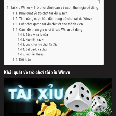
Tài xỉu Winvn – Trò chơi đỉnh cao và cách tham gia dễ dàng
Khái quát về trò chơi tài xỉu Winvn
Tính năng cược hấp dẫn trong trò chơi tài xỉu Winvn
Luật chơi game tài xỉu chi tiết cho thành viên
Cách để tham gia chơi tài xỉu Winvn dễ dàng
Đăng ký tài khoản
Nạp tiền vào ví
Lựa chọn trò chơi Tài Xỉu
Đặt cược và chơi
Rút tiền thắng
Kết luận
Khái quát về trò chơi tài xỉu Winvn