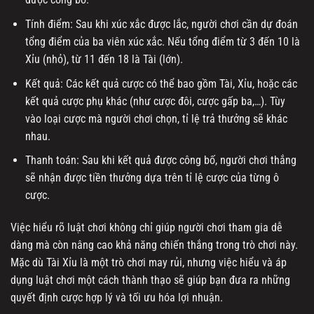
Tính điểm: Sau khi xúc xắc được lắc, người chơi cần dự đoán
tổng điểm của ba viên xúc xắc. Nếu tổng điểm từ 3 đến 10 là
Xỉu (nhỏ), từ 11 đến 18 là Tài (lớn).
Kết quả: Các kết quả cược có thể bao gồm Tài, Xỉu, hoặc các
kết quả cược phụ khác (như cược đôi, cược gấp ba,…). Tùy
vào loại cược mà người chơi chọn, tỉ lệ trả thưởng sẽ khác
nhau.
Thanh toán: Sau khi kết quả được công bố, người chơi thắng
sẽ nhận được tiền thưởng dựa trên tỉ lệ cược của từng ô
cược.
Việc hiểu rõ luật chơi không chỉ giúp người chơi tham gia dễ
dàng mà còn nâng cao khả năng chiến thắng trong trò chơi này.
Mặc dù Tài Xỉu là một trò chơi may rủi, nhưng việc hiểu và áp
dụng luật chơi một cách thành thạo sẽ giúp bạn đưa ra những
quyết định cược hợp lý và tối ưu hóa lợi nhuận.