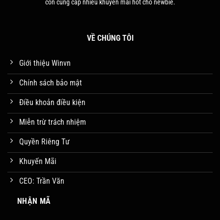
còn cung cấp nhiều khuyến mãi hot cho newbie.
VỀ CHÚNG TÔI
Giới thiệu Winvn
Chính sách bảo mật
Điều khoản điều kiện
Miễn trừ trách nhiệm
Quyền Riêng Tư
Khuyến Mãi
CEO: Trần Văn
NHẬN MÃ