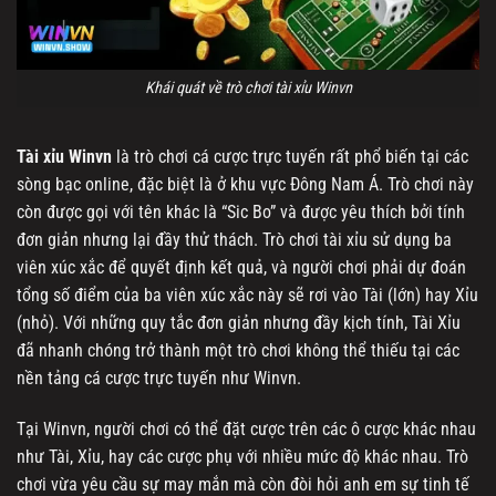
Khái quát về trò chơi tài xỉu Winvn
Tài xỉu Winvn
là trò chơi cá cược trực tuyến rất phổ biến tại các
sòng bạc online, đặc biệt là ở khu vực Đông Nam Á. Trò chơi này
còn được gọi với tên khác là “Sic Bo” và được yêu thích bởi tính
đơn giản nhưng lại đầy thử thách. Trò chơi tài xỉu sử dụng ba
viên xúc xắc để quyết định kết quả, và người chơi phải dự đoán
tổng số điểm của ba viên xúc xắc này sẽ rơi vào Tài (lớn) hay Xỉu
(nhỏ). Với những quy tắc đơn giản nhưng đầy kịch tính, Tài Xỉu
đã nhanh chóng trở thành một trò chơi không thể thiếu tại các
nền tảng cá cược trực tuyến như Winvn.
Tại Winvn, người chơi có thể đặt cược trên các ô cược khác nhau
như Tài, Xỉu, hay các cược phụ với nhiều mức độ khác nhau. Trò
chơi vừa yêu cầu sự may mắn mà còn đòi hỏi anh em sự tinh tế