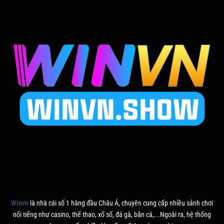
Winvn
là nhà cái số 1 hàng đầu Châu Á, chuyên cung cấp nhiều sảnh chơi
nổi tiếng như casino, thể thao, xổ số, đá gà, bắn cá,...Ngoài ra, hệ thống