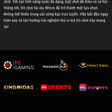
chơi. Với các tính năng cược đa dạng, luật chơi dễ hiểu và cơ hội
thắng lớn, trò chơi tài xỉu Winvn đã trở thành một lựa chọn
không thể thiếu trong các sòng bạc trực tuyến. Hãy bắt đầu ngay
hôm nay và tận hưởng trải nghiệm thú vị mà trò chơi này mang
lại!