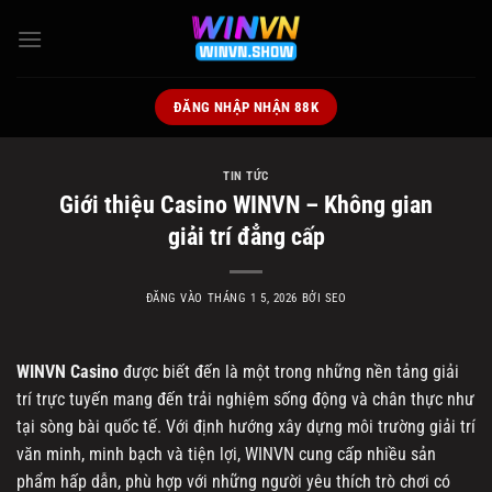
Bỏ
qua
nội
dung
ĐĂNG NHẬP NHẬN 88K
TIN TỨC
Giới thiệu Casino WINVN – Không gian
giải trí đẳng cấp
ĐĂNG VÀO
THÁNG 1 5, 2026
BỞI
SEO
WINVN Casino
được biết đến là một trong những nền tảng giải
trí trực tuyến mang đến trải nghiệm sống động và chân thực như
tại sòng bài quốc tế. Với định hướng xây dựng môi trường giải trí
văn minh, minh bạch và tiện lợi, WINVN cung cấp nhiều sản
phẩm hấp dẫn, phù hợp với những người yêu thích trò chơi có