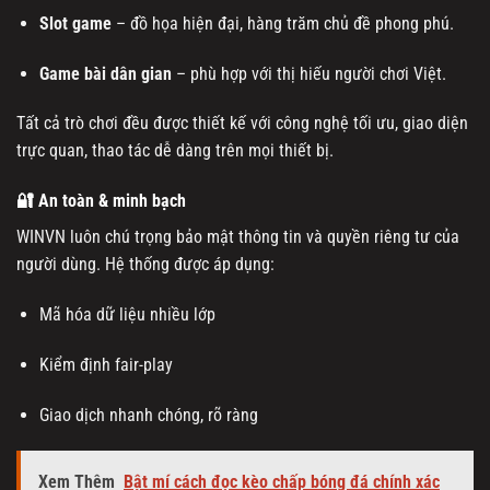
Slot game
– đồ họa hiện đại, hàng trăm chủ đề phong phú.
Game bài dân gian
– phù hợp với thị hiếu người chơi Việt.
Tất cả trò chơi đều được thiết kế với công nghệ tối ưu, giao diện
trực quan, thao tác dễ dàng trên mọi thiết bị.
🔐 An toàn & minh bạch
WINVN luôn chú trọng bảo mật thông tin và quyền riêng tư của
người dùng. Hệ thống được áp dụng:
Mã hóa dữ liệu nhiều lớp
Kiểm định fair-play
Giao dịch nhanh chóng, rõ ràng
Xem Thêm
Bật mí cách đọc kèo chấp bóng đá chính xác