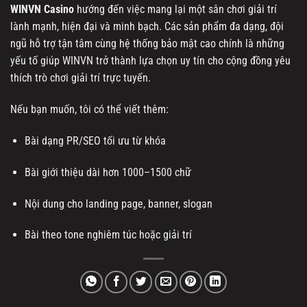
WINVN Casino
hướng đến việc mang lại một sân chơi giải trí
lành mạnh, hiện đại và minh bạch. Các sản phẩm đa dạng, đội
ngũ hỗ trợ tận tâm cùng hệ thống bảo mật cao chính là những
yếu tố giúp WINVN trở thành lựa chọn uy tín cho cộng đồng yêu
thích trò chơi giải trí trực tuyến.
Nếu bạn muốn, tôi có thể viết thêm:
Bài dạng PR/SEO tối ưu từ khóa
Bài giới thiệu dài hơn 1000–1500 chữ
Nội dung cho landing page, banner, slogan
Bài theo tone nghiêm túc hoặc giải trí