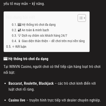
yếu tố may mắn – kỹ năng.
Nội dung bài viết
🎰 Hệ thống trò chơi đa dạng
🔐 An toàn & minh bạch
💡 Dịch vụ chăm sóc khách hàng 24/7
📱 Giao diện thân thiện – dễ chơi trên mọi nền tảng
⭐ Kết luận
🎰 Hệ thống trò chơi đa dạng
Tại WINVN Casino, người chơi có thể tiếp cận hàng loạt trò chơi
nổi bật:
Baccarat, Roulette, Blackjack
– các trò chơi kinh điển với
luật chơi rõ ràng.
Casino live
– truyền hình trực tiếp với dealer chuyên nghiệp.