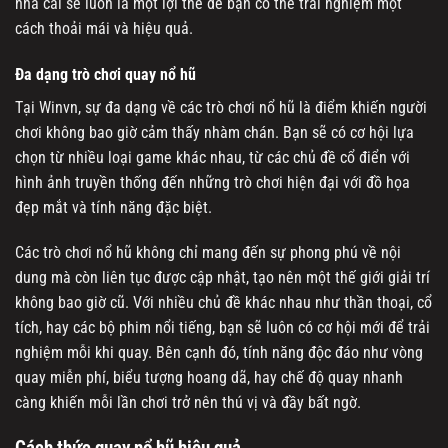
nhà cái sẽ luôn là một lợi thế để bạn có thể trải nghiệm một
cách thoải mái và hiệu quả.
Đa dạng trò chơi quay nổ hũ
Tại Winvn, sự đa dạng về các trò chơi nổ hũ là điểm khiến người
chơi không bao giờ cảm thấy nhàm chán. Bạn sẽ có cơ hội lựa
chọn từ nhiều loại game khác nhau, từ các chủ đề cổ điển với
hình ảnh truyền thống đến những trò chơi hiện đại với đồ họa
đẹp mắt và tính năng đặc biệt.
Các trò chơi nổ hũ không chỉ mang đến sự phong phú về nội
dung mà còn liên tục được cập nhật, tạo nên một thế giới giải trí
không bao giờ cũ. Với nhiều chủ đề khác nhau như thần thoại, cổ
tích, hay các bộ phim nổi tiếng, bạn sẽ luôn có cơ hội mới để trải
nghiệm mỗi khi quay. Bên cạnh đó, tính năng độc đáo như vòng
quay miễn phí, biểu tượng hoang dã, hay chế độ quay nhanh
càng khiến mỗi lần chơi trở nên thú vị và đầy bất ngờ.
Cách thức quay nổ hũ hiệu quả