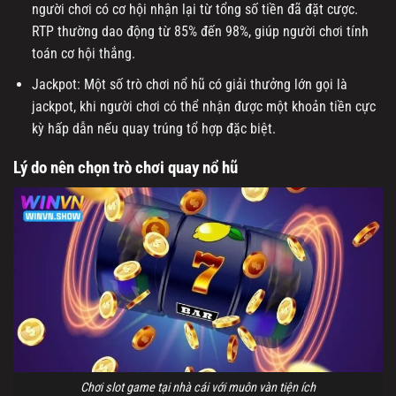
người chơi có cơ hội nhận lại từ tổng số tiền đã đặt cược.
RTP thường dao động từ 85% đến 98%, giúp người chơi tính
toán cơ hội thắng.
Jackpot: Một số trò chơi nổ hũ có giải thưởng lớn gọi là
jackpot, khi người chơi có thể nhận được một khoản tiền cực
kỳ hấp dẫn nếu quay trúng tổ hợp đặc biệt.
Lý do nên chọn trò chơi quay nổ hũ
Chơi slot game tại nhà cái với muôn vàn tiện ích