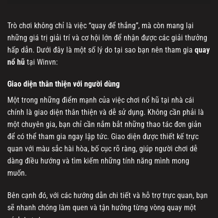
Trò chơi không chỉ là việc “quay để thắng”, mà còn mang lại
những giá trị giải trí và cơ hội lớn để nhận được các giải thưởng
hấp dẫn. Dưới đây là một số lý do tại sao bạn nên tham gia
quay
nổ hũ
tại Winvn:
Giao diện thân thiện với người dùng
Một trong những điểm mạnh của việc chơi nổ hũ tại nhà cái
chính là giao diện thân thiện và dễ sử dụng. Không cần phải là
một chuyên gia, bạn chỉ cần nắm bắt những thao tác đơn giản
để có thể tham gia ngay lập tức. Giao diện được thiết kế trực
quan với màu sắc hài hòa, bố cục rõ ràng, giúp người chơi dễ
dàng điều hướng và tìm kiếm những tính năng mình mong
muốn.
Bên cạnh đó, với các hướng dẫn chi tiết và hỗ trợ trực quan, bạn
sẽ nhanh chóng làm quen và tận hưởng từng vòng quay một