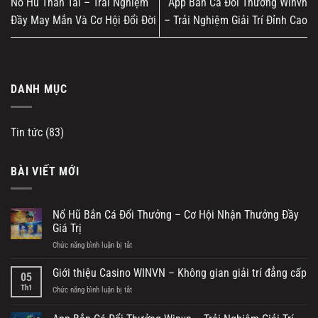
Nổ Hũ Thần Tài – Trải Nghiệm
App Bắn Cá Đổi Thưởng Winvn
Đầy May Mắn Và Cơ Hội Đổi Đời
– Trải Nghiệm Giải Trí Đỉnh Cao
DANH MỤC
Tin tức
(83)
BÀI VIẾT MỚI
Nổ Hũ Bắn Cá Đổi Thưởng – Cơ Hội Nhận Thưởng Đầy
Giá Trị
Chức năng bình luận bị tắt
ở
Nổ
Hũ
Giới thiệu Casino WINVN – Không gian giải trí đẳng cấp
05
Bắn
Th1
Chức năng bình luận bị tắt
ở
Cá
Giới
Đổi
thiệu
Thưởng