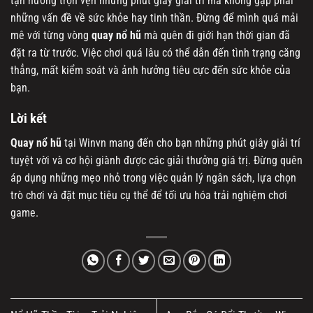
tận hưởng trọn vẹn những phút giây giải trí mà không gặp phải
những vấn đề về sức khỏe hay tinh thần. Đừng để mình quá mải
mê với từng vòng
quay nổ hũ
mà quên đi giới hạn thời gian đã
đặt ra từ trước. Việc chơi quá lâu có thể dẫn đến tình trạng căng
thẳng, mất kiểm soát và ảnh hưởng tiêu cực đến sức khỏe của
bạn.
Lời kết
Quay nổ hũ
tại Winvn mang đến cho bạn những phút giây giải trí
tuyệt vời và cơ hội giành được các giải thưởng giá trị. Đừng quên
áp dụng những mẹo nhỏ trong việc quản lý ngân sách, lựa chọn
trò chơi và đặt mục tiêu cụ thể để tối ưu hóa trải nghiệm chơi
game.