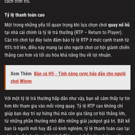
cách trơn tru.
Tỷ lệ thanh toán cao
Một trong những yếu tố quan trọng khi lựa chọn chơi
quay nổ hũ
tại nhà cái chính là tỷ lệ trả thưởng (RTP – Return to Player).
Các trò chơi tại đây luôn đảm bảo tỷ lệ RTP ở mức cạnh tranh từ
95% trở lên, điều này mang lại cho người chơi cơ hội giành chiến
thắng cao hơn và tối ưu hóa khả năng thu về lợi nhuận.
Xem Thêm
Bắn cá H5 - Tính năng cược hấp dẫn cho người
chơi Winvn
Với một tỷ lệ trả thưởng hấp dẫn như vậy, bạn sẽ cảm thấy tự tin
hơn khi tham gia vào mỗi vòng quay. Tỷ lệ RTP cao không chỉ
giúp bạn duy trì sự hứng thú mà còn gia tăng cơ hội thắng lớn,
từ những phần thưởng nhỏ đến những giải jackpot giá trị. Bất kể
bạn là người mới hay đã có kinh nghiệm, tỷ lệ thanh toán cao tại