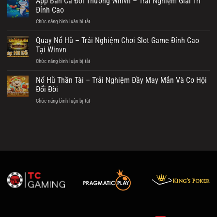
App Bắn Cá Đổi Thưởng Winvn – Trải Nghiệm Giải Trí
Casino
–
Đỉnh Cao
WINVN
Cơ
Chức năng bình luận bị tắt
ở
–
Hội
App
Không
Nhận
Bắn
gian
Quay Nổ Hũ – Trải Nghiệm Chơi Slot Game Đỉnh Cao
Thưởng
Cá
giải
Tại Winvn
Đầy
Đổi
trí
Giá
Chức năng bình luận bị tắt
ở
Thưởng
đẳng
Trị
Quay
Winvn
cấp
Nổ
Nổ Hũ Thần Tài – Trải Nghiệm Đầy May Mắn Và Cơ Hội
–
Hũ
Trải
Đổi Đời
–
Nghiệm
Chức năng bình luận bị tắt
ở
Trải
Giải
Nổ
Nghiệm
Trí
Hũ
Chơi
Đỉnh
Thần
Slot
Cao
Tài
Game
–
Đỉnh
Trải
Cao
Nghiệm
Tại
Đầy
Winvn
May
Mắn
Và
Cơ
Hội
Đổi