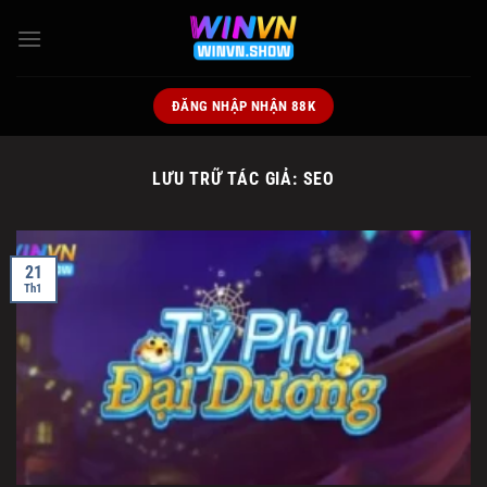
Bỏ
qua
nội
dung
ĐĂNG NHẬP NHẬN 88K
LƯU TRỮ TÁC GIẢ:
SEO
21
Th1