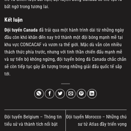
bất ngờ trong tương lai.
Kết luận
Đội tuyển Canada
đã trải qua một hành trình dài từ những ngày
đầu còn khó khăn đến nay trở thành một đội bóng mạnh mẽ tại
khu vực CONCACAF và vươn ra thế giới. Mặc dù vẫn còn nhiều
thách thức phía trước, nhưng với tinh thần chiến đấu mạnh mẽ
và sự tiến bộ không ngừng, đội tuyển bóng đá Canada chắc chắn
sẽ còn tiếp tục gây ấn tượng trong những giải đấu quốc tế sắp
tới.
Đội tuyển Belgium – Thông tin
Đội tuyển Morocco – Những chú
tiểu sử và thành tích nổi bật
sư tử Atlas đầy triển vọng