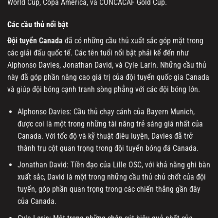
World Cup, Copa América, và CONCACAF Gold Cup.
Các cầu thủ nổi bật
Đội tuyển Canada
đã có những cầu thủ xuất sắc góp mặt trong
các giải đấu quốc tế. Các tên tuổi nổi bật phải kể đến như
Alphonso Davies, Jonathan David, và Cyle Larin. Những cầu thủ
này đã góp phần nâng cao giá trị của đội tuyển quốc gia Canada
và giúp đội bóng cạnh tranh sòng phẳng với các đội bóng lớn.
Alphonso Davies: Cầu thủ chạy cánh của Bayern Munich,
được coi là một trong những tài năng trẻ sáng giá nhất của
Canada. Với tốc độ và kỹ thuật điêu luyện, Davies đã trở
thành trụ cột quan trọng trong đội tuyển bóng đá Canada.
Jonathan David: Tiền đạo của Lille OSC, với khả năng ghi bàn
xuất sắc, David là một trong những cầu thủ chủ chốt của đội
tuyển, góp phần quan trọng trong các chiến thắng gần đây
của Canada.