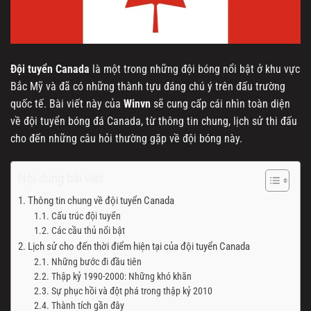
Đội tuyển Canada
là một trong những đội bóng nổi bật ở khu vực
Bắc Mỹ và đã có những thành tựu đáng chú ý trên đấu trường
quốc tế. Bài viết này của
Winvn
sẽ cung cấp cái nhìn toàn diện
về đội tuyển bóng đá Canada, từ thông tin chung, lịch sử thi đấu
cho đến những câu hỏi thường gặp về đội bóng này.
Nội dung bài viết
Thông tin chung về đội tuyển Canada
Cấu trúc đội tuyển
Các cầu thủ nổi bật
Lịch sử cho đến thời điểm hiện tại của đội tuyển Canada
Những bước đi đầu tiên
Thập kỷ 1990-2000: Những khó khăn
Sự phục hồi và đột phá trong thập kỷ 2010
Thành tích gần đây