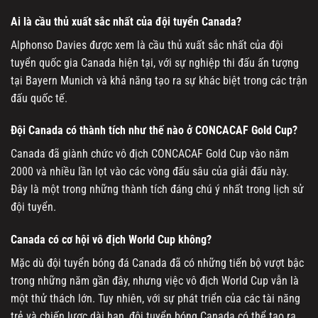
Ai là cầu thủ xuất sắc nhất của đội tuyển Canada?
Alphonso Davies được xem là cầu thủ xuất sắc nhất của đội
tuyển quốc gia Canada hiện tại, với sự nghiệp thi đấu ấn tượng
tại Bayern Munich và khả năng tạo ra sự khác biệt trong các trận
đấu quốc tế.
Đội Canada có thành tích như thế nào ở CONCACAF Gold Cup?
Canada đã giành chức vô địch CONCACAF Gold Cup vào năm
2000 và nhiều lần lọt vào các vòng đấu sâu của giải đấu này.
Đây là một trong những thành tích đáng chú ý nhất trong lịch sử
đội tuyển.
Canada có cơ hội vô địch World Cup không?
Mặc dù đội tuyển bóng đá Canada đã có những tiến bộ vượt bậc
trong những năm gần đây, nhưng việc vô địch World Cup vẫn là
một thử thách lớn. Tuy nhiên, với sự phát triển của các tài năng
trẻ và chiến lược dài hạn, đội tuyển bóng Canada có thể tạo ra