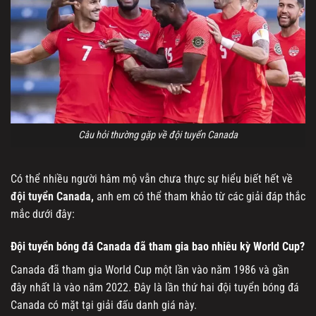
Câu hỏi thường gặp về đội tuyển Canada
Có thể nhiều người hâm mộ vẫn chưa thực sự hiểu biết hết về
đội tuyển Canada,
anh em có thể tham khảo từ các giải đáp thắc
mắc dưới đây:
Đội tuyển bóng đá Canada đã tham gia bao nhiêu kỳ World Cup?
Canada đã tham gia World Cup một lần vào năm 1986 và gần
đây nhất là vào năm 2022. Đây là lần thứ hai đội tuyển bóng đá
Canada có mặt tại giải đấu danh giá này.