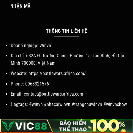
NHẬN MÃ
THÔNG TIN LIÊN HỆ
Doanh nghiệp:
Winvn
Địa chỉ: 682A Đ. Trường Chinh, Phường 15, Tân Bình, Hồ Chí
Minh 700000, Việt Nam
Website:
https://battlewars.africa.com/
Phone: 0968321576
Email:
contact@battlewars.africa.com
Hagtags: #winvn #nhacaiwinvn #trangchuwinvn #winvnshow