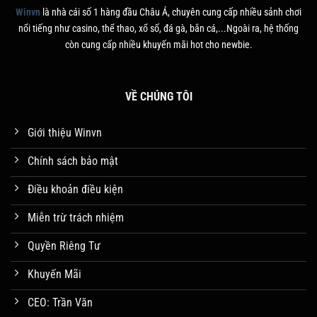
Winvn
là nhà cái số 1 hàng đầu Châu Á, chuyên cung cấp nhiều sảnh chơi
nổi tiếng như casino, thể thao, xổ số, đá gà, bắn cá,...Ngoài ra, hệ thống
còn cung cấp nhiều khuyến mãi hot cho newbie.
VỀ CHÚNG TÔI
Giới thiệu Winvn
Chính sách bảo mật
Điều khoản điều kiện
Miễn trừ trách nhiệm
Quyền Riêng Tư
Khuyến Mãi
CEO: Trần Văn