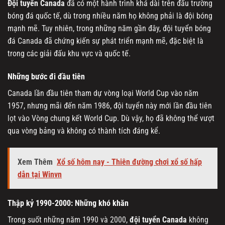
Đội tuyển Canada
đã có một hành trình khá dài trên đấu trường
bóng đá quốc tế, dù trong nhiều năm họ không phải là đội bóng
mạnh mẽ. Tuy nhiên, trong những năm gần đây, đội tuyển bóng
đá Canada đã chứng kiến sự phát triển mạnh mẽ, đặc biệt là
trong các giải đấu khu vực và quốc tế.
Những bước đi đầu tiên
Canada lần đầu tiên tham dự vòng loại World Cup vào năm
1957, nhưng mãi đến năm 1986, đội tuyển này mới lần đầu tiên
lọt vào Vòng chung kết World Cup. Dù vậy, họ đã không thể vượt
qua vòng bảng và không có thành tích đáng kể.
Xem Thêm
Xổ số hôm nay - Thiên đường chơi xổ số hấp
dẫn tại Winvn
Thập kỷ 1990-2000: Những khó khăn
Trong suốt những năm 1990 và 2000,
đội tuyển Canada
không