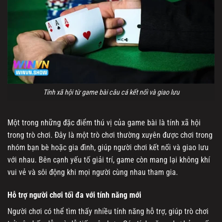
Tính xã hội từ game bài câu cá kết nối và giao lưu
Một trong những đặc điểm thú vị của game bài là tính xã hội
trong trò chơi. Đây là một trò chơi thường xuyên được chơi trong
nhóm bạn bè hoặc gia đình, giúp người chơi kết nối và giao lưu
với nhau. Bên cạnh yếu tố giải trí, game còn mang lại không khí
vui vẻ và sôi động khi mọi người cùng nhau tham gia.
Hỗ trợ người chơi tối đa với tính năng mới
Người chơi có thể tìm thấy nhiều tính năng hỗ trợ, giúp trò chơi