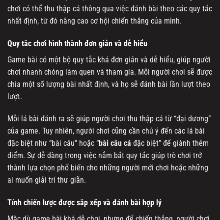
chơi có thể thu thập cá thông qua việc đánh bài theo các quy tắc
nhất định, từ đó nâng cao cơ hội chiến thắng của mình.
Quy tắc chơi hình thành đơn giản và dễ hiểu
Game bài có một bộ quy tắc khá đơn giản và dễ hiểu, giúp người
chơi nhanh chóng làm quen và tham gia. Mỗi người chơi sẽ được
chia một số lượng bài nhất định, và họ sẽ đánh bài lần lượt theo
lượt.
Mỗi lá bài đánh ra sẽ giúp người chơi thu thập cá từ “đại dương”
của game. Tuy nhiên, người chơi cũng cần chú ý đến các lá bài
đặc biệt như “bài câu” hoặc “
bài câu cá
đặc biệt” để giành thêm
điểm. Sự dễ dàng trong việc nắm bắt quy tắc giúp trò chơi trở
thành lựa chọn phổ biến cho những người mới chơi hoặc những
ai muốn giải trí thư giãn.
Tính chiến lược được sắp xếp và đánh bài hợp lý
Mặc dù game bài khá dễ chơi, nhưng để chiến thắng, người chơi