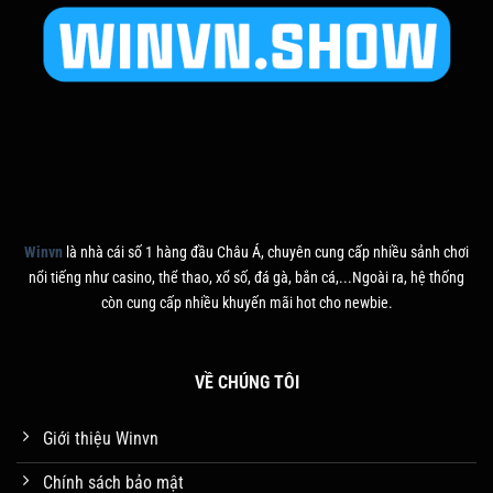
Winvn
là nhà cái số 1 hàng đầu Châu Á, chuyên cung cấp nhiều sảnh chơi
nổi tiếng như casino, thể thao, xổ số, đá gà, bắn cá,...Ngoài ra, hệ thống
còn cung cấp nhiều khuyến mãi hot cho newbie.
VỀ CHÚNG TÔI
Giới thiệu Winvn
Chính sách bảo mật