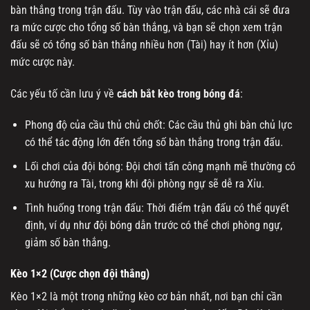
bàn thắng trong trận đấu. Tùy vào trận đấu, các nhà cái sẽ đưa
ra mức cược cho tổng số bàn thắng, và bạn sẽ chọn xem trận
đấu sẽ có tổng số bàn thắng nhiều hơn (Tài) hay ít hơn (Xỉu)
mức cược này.
Các yếu tố cần lưu ý về
cách bắt kèo trong bóng đá
:
Phong độ của cầu thủ chủ chốt: Các cầu thủ ghi bàn chủ lực
có thể tác động lớn đến tổng số bàn thắng trong trận đấu.
Lối chơi của đội bóng: Đội chơi tấn công mạnh mẽ thường có
xu hướng ra Tài, trong khi đội phòng ngự sẽ dễ ra Xỉu.
Tình huống trong trận đấu: Thời điểm trận đấu có thể quyết
định, ví dụ như đội bóng dẫn trước có thể chơi phòng ngự,
giảm số bàn thắng.
Kèo 1×2 (Cược chọn đội thắng)
Kèo 1×2 là một trong những kèo cơ bản nhất, nơi bạn chỉ cần