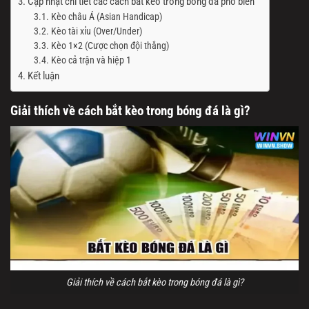
Cập nhật chi tiết các cách bắt kèo trong bóng đá phổ biến
Kèo châu Á (Asian Handicap)
Kèo tài xỉu (Over/Under)
Kèo 1×2 (Cược chọn đội thắng)
Kèo cả trận và hiệp 1
Kết luận
Giải thích về cách bắt kèo trong bóng đá là gì?
Giải thích về cách bắt kèo trong bóng đá là gì?