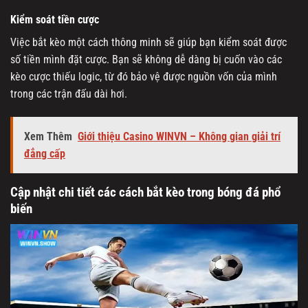
Kiểm soát tiền cược
Việc bắt kèo một cách thông minh sẽ giúp bạn kiểm soát được
số tiền mình đặt cược. Bạn sẽ không dễ dàng bị cuốn vào các
kèo cược thiếu logic, từ đó bảo vệ được nguồn vốn của mình
trong các trận đấu dài hơi.
Xem Thêm
Giới thiệu Casino WINVN – Không gian giải trí
đẳng cấp
Cập nhật chi tiết các cách bắt kèo trong bóng đá phổ
biến