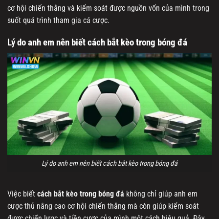
cơ hội chiến thắng và kiểm soát được nguồn vốn của mình trong
suốt quá trình tham gia cá cược.
Lý do anh em nên biết cách bắt kèo trong bóng đá
Lý do anh em nên biết cách bắt kèo trong bóng đá
Việc biết
cách bắt kèo trong bóng đá
không chỉ giúp anh em
cược thủ nâng cao cơ hội chiến thắng mà còn giúp kiểm soát
được chiến lược và tiền cược của mình một cách hiệu quả. Đây