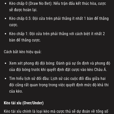
Kèo chấp 0 (Draw No Bet): Nếu trận đấu kết thúc hòa, cược
sẽ được hoàn lại.
Kèo chấp 0.5: Đội cửa trên phải thắng ít nhất 1 bàn để thắng
cược.
Kèo chấp 1: Đội cửa trên phải thắng với cách biệt ít nhất 2
bàn để thắng cược.
Cách bắt kèo hiệu quả:
Xem xét phong độ đội bóng: Đánh giá sự ổn định và phong độ
của đội bóng trước khi quyết định đặt cược vào kèo Châu Á.
Tìm hiểu lịch sử đối đầu: Lịch sử các cuộc đối đầu giữa hai
đội cũng rất quan trọng trong việc quyết định mức độ khả thi
của kèo.
Kèo tài xỉu (Over/Under)
Kèo tài xỉu chính là loại kèo mà cược thủ sẽ dự đoán về tổng số