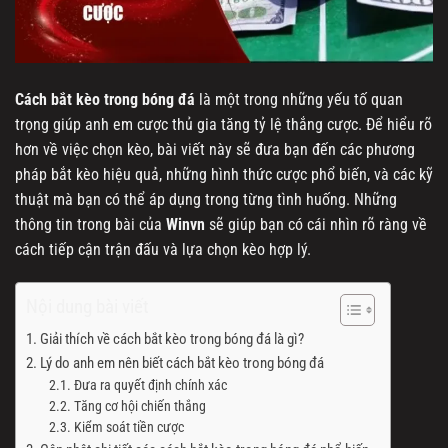
Cách bắt kèo trong bóng đá
là một trong những yếu tố quan
trọng giúp anh em cược thủ gia tăng tỷ lệ thắng cược. Để hiểu rõ
hơn về việc chọn kèo, bài viết này sẽ đưa bạn đến các phương
pháp bắt kèo hiệu quả, những hình thức cược phổ biến, và các kỹ
thuật mà bạn có thể áp dụng trong từng tình huống. Những
thông tin trong bài của
Winvn
sẽ giúp bạn có cái nhìn rõ ràng về
cách tiếp cận trận đấu và lựa chọn kèo hợp lý.
Nội dung bài viết
Giải thích về cách bắt kèo trong bóng đá là gì?
Lý do anh em nên biết cách bắt kèo trong bóng đá
Đưa ra quyết định chính xác
Tăng cơ hội chiến thắng
Kiểm soát tiền cược