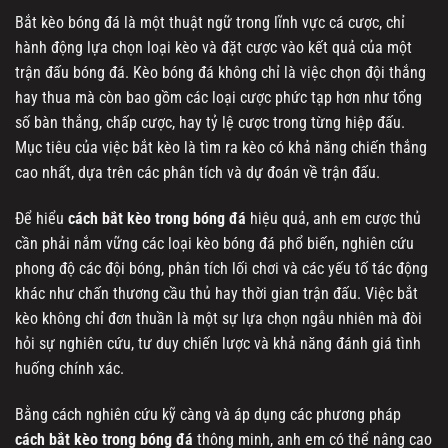
Bắt kèo bóng đá là một thuật ngữ trong lĩnh vực cá cược, chỉ
hành động lựa chọn loại kèo và đặt cược vào kết quả của một
trận đấu bóng đá. Kèo bóng đá không chỉ là việc chọn đội thắng
hay thua mà còn bao gồm các loại cược phức tạp hơn như tổng
số bàn thắng, chấp cược, hay tỷ lệ cược trong từng hiệp đấu.
Mục tiêu của việc bắt kèo là tìm ra kèo có khả năng chiến thắng
cao nhất, dựa trên các phân tích và dự đoán về trận đấu.
Để hiểu
cách bắt kèo trong bóng đá
hiệu quả, anh em cược thủ
cần phải nắm vững các loại kèo bóng đá phổ biến, nghiên cứu
phong độ các đội bóng, phân tích lối chơi và các yếu tố tác động
khác như chấn thương cầu thủ hay thời gian trận đấu. Việc bắt
kèo không chỉ đơn thuần là một sự lựa chọn ngẫu nhiên mà đòi
hỏi sự nghiên cứu, tư duy chiến lược và khả năng đánh giá tình
huống chính xác.
Bằng cách nghiên cứu kỹ càng và áp dụng các phương pháp
cách bắt kèo trong bóng đá
thông minh, anh em có thể nâng cao