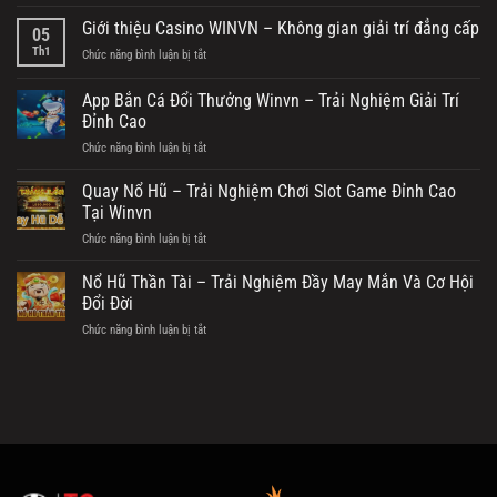
Nổ
Hũ
Giới thiệu Casino WINVN – Không gian giải trí đẳng cấp
05
Bắn
Th1
Chức năng bình luận bị tắt
ở
Cá
Giới
Đổi
thiệu
App Bắn Cá Đổi Thưởng Winvn – Trải Nghiệm Giải Trí
Thưởng
Casino
–
Đỉnh Cao
WINVN
Cơ
Chức năng bình luận bị tắt
ở
–
Hội
App
Không
Nhận
Bắn
gian
Quay Nổ Hũ – Trải Nghiệm Chơi Slot Game Đỉnh Cao
Thưởng
Cá
giải
Tại Winvn
Đầy
Đổi
trí
Giá
Chức năng bình luận bị tắt
ở
Thưởng
đẳng
Trị
Quay
Winvn
cấp
Nổ
Nổ Hũ Thần Tài – Trải Nghiệm Đầy May Mắn Và Cơ Hội
–
Hũ
Trải
Đổi Đời
–
Nghiệm
Chức năng bình luận bị tắt
ở
Trải
Giải
Nổ
Nghiệm
Trí
Hũ
Chơi
Đỉnh
Thần
Slot
Cao
Tài
Game
–
Đỉnh
Trải
Cao
Nghiệm
Tại
Đầy
Winvn