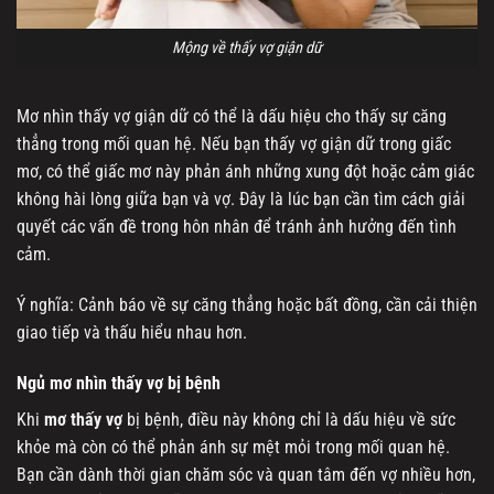
Mộng về thấy vợ giận dữ
Mơ nhìn thấy vợ giận dữ có thể là dấu hiệu cho thấy sự căng
thẳng trong mối quan hệ. Nếu bạn thấy vợ giận dữ trong giấc
mơ, có thể giấc mơ này phản ánh những xung đột hoặc cảm giác
không hài lòng giữa bạn và vợ. Đây là lúc bạn cần tìm cách giải
quyết các vấn đề trong hôn nhân để tránh ảnh hưởng đến tình
cảm.
Ý nghĩa: Cảnh báo về sự căng thẳng hoặc bất đồng, cần cải thiện
giao tiếp và thấu hiểu nhau hơn.
Ngủ mơ nhìn thấy vợ bị bệnh
Khi
mơ thấy vợ
bị bệnh, điều này không chỉ là dấu hiệu về sức
khỏe mà còn có thể phản ánh sự mệt mỏi trong mối quan hệ.
Bạn cần dành thời gian chăm sóc và quan tâm đến vợ nhiều hơn,