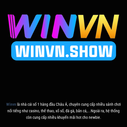
Winvn
là nhà cái số 1 hàng đầu Châu Á, chuyên cung cấp nhiều sảnh chơi
nổi tiếng như casino, thể thao, xổ số, đá gà, bắn cá,...Ngoài ra, hệ thống
còn cung cấp nhiều khuyến mãi hot cho newbie.