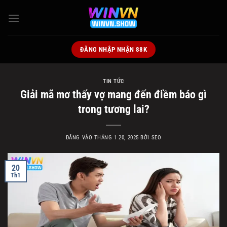
Bỏ
qua
nội
dung
ĐĂNG NHẬP NHẬN 88K
TIN TỨC
Giải mã mơ thấy vợ mang đến điềm báo gì
trong tương lai?
ĐĂNG VÀO
THÁNG 1 20, 2025
BỞI
SEO
20
Th1