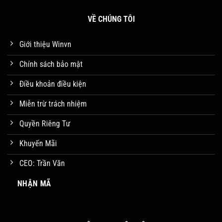
VỀ CHÚNG TÔI
Giới thiệu Winvn
Chính sách bảo mật
Điều khoản điều kiện
Miễn trừ trách nhiệm
Quyền Riêng Tư
Khuyến Mãi
CEO: Trần Văn
NHẬN MÃ