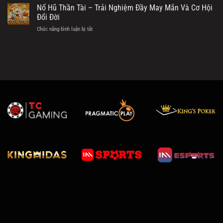
Nổ
Nổ Hũ Thần Tài – Trải Nghiệm Đầy May Mắn Và Cơ Hội
–
Hũ
Trải
Đổi Đời
–
Nghiệm
Chức năng bình luận bị tắt
ở
Trải
Giải
Nổ
Nghiệm
Trí
Hũ
Chơi
Đỉnh
Thần
Slot
Cao
Tài
Game
–
Đỉnh
Trải
Cao
Nghiệm
Tại
Đầy
Winvn
May
Mắn
Và
Cơ
Hội
Đổi
Đời