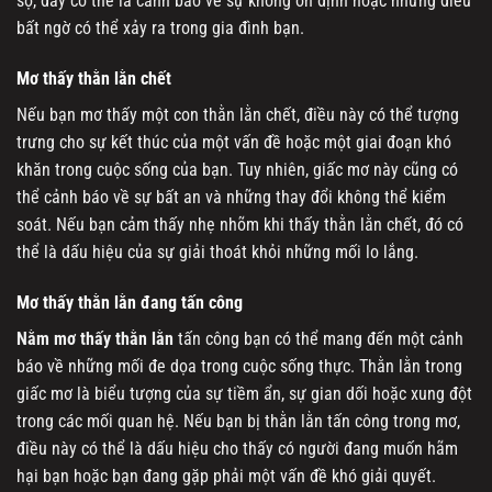
sợ, đây có thể là cảnh báo về sự không ổn định hoặc những điều
bất ngờ có thể xảy ra trong gia đình bạn.
Mơ thấy thằn lằn chết
Nếu bạn mơ thấy một con thằn lằn chết, điều này có thể tượng
trưng cho sự kết thúc của một vấn đề hoặc một giai đoạn khó
khăn trong cuộc sống của bạn. Tuy nhiên, giấc mơ này cũng có
thể cảnh báo về sự bất an và những thay đổi không thể kiểm
soát. Nếu bạn cảm thấy nhẹ nhõm khi thấy thằn lằn chết, đó có
thể là dấu hiệu của sự giải thoát khỏi những mối lo lắng.
Mơ thấy thằn lằn đang tấn công
Nằm mơ thấy thằn lằn
tấn công bạn có thể mang đến một cảnh
báo về những mối đe dọa trong cuộc sống thực. Thằn lằn trong
giấc mơ là biểu tượng của sự tiềm ẩn, sự gian dối hoặc xung đột
trong các mối quan hệ. Nếu bạn bị thằn lằn tấn công trong mơ,
điều này có thể là dấu hiệu cho thấy có người đang muốn hãm
hại bạn hoặc bạn đang gặp phải một vấn đề khó giải quyết.