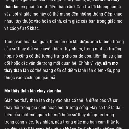
thằn lằn
có phải là một điềm báo xấu? Câu trả lời không hẳn là
vậy, bởi vì giấc mơ này có thể mang đến những thông điệp khác
nhau, tùy thuộc vào hoàn cảnh, cảm giác của bạn trong giấc mơ
và các yếu tố khác.
Trong văn hóa dân gian, thằn lằn đôi khi được xem là biểu tượng
của sự thay đổi và chuyển biến. Tuy nhiên, trong một số trường
hợp, nó cũng có thể tượng trưng cho sự đe dọa, tiềm ẩn sự gian
dối hoặc các vấn đề trong mối quan hệ. Chính vì vậy,
nằm mơ
thấy thằn lằn
có thể mang đến cả điềm lành lẫn điềm xấu, phụ
thuộc vào cách bạn giải mã.
Mơ thấy thằn lằn chạy vào nhà
Giấc mơ thấy thằn lằn chạy vào nhà có thể là điềm báo về sự
thay đổi trong gia đình hoặc môi trường sống. Đây có thể là dấu
hiệu của một mối quan hệ mới hoặc sự thay đổi quan trọng
trong công việc. Tuy nhiên, nếu trong giấc mơ bạn cảm thấy lo