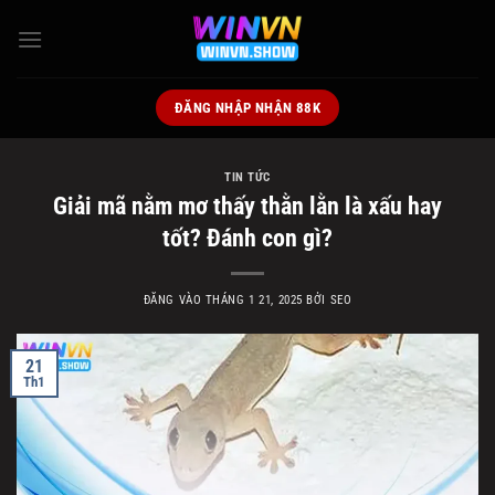
Bỏ
qua
nội
dung
ĐĂNG NHẬP NHẬN 88K
TIN TỨC
Giải mã nằm mơ thấy thằn lằn là xấu hay
tốt? Đánh con gì?
ĐĂNG VÀO
THÁNG 1 21, 2025
BỞI
SEO
21
Th1