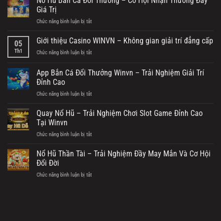
Nổ Hũ Bắn Cá Đổi Thưởng – Cơ Hội Nhận Thưởng Đầy
Giá Trị
Chức năng bình luận bị tắt
ở
Nổ
Hũ
Giới thiệu Casino WINVN – Không gian giải trí đẳng cấp
05
Bắn
Th1
Chức năng bình luận bị tắt
ở
Cá
Giới
Đổi
thiệu
App Bắn Cá Đổi Thưởng Winvn – Trải Nghiệm Giải Trí
Thưởng
Casino
–
Đỉnh Cao
WINVN
Cơ
Chức năng bình luận bị tắt
ở
–
Hội
App
Không
Nhận
Bắn
gian
Quay Nổ Hũ – Trải Nghiệm Chơi Slot Game Đỉnh Cao
Thưởng
Cá
giải
Tại Winvn
Đầy
Đổi
trí
Giá
Chức năng bình luận bị tắt
ở
Thưởng
đẳng
Trị
Quay
Winvn
cấp
Nổ
Nổ Hũ Thần Tài – Trải Nghiệm Đầy May Mắn Và Cơ Hội
–
Hũ
Trải
Đổi Đời
–
Nghiệm
Chức năng bình luận bị tắt
ở
Trải
Giải
Nổ
Nghiệm
Trí
Hũ
Chơi
Đỉnh
Thần
Slot
Cao
Tài
Game
–
Đỉnh