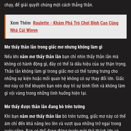
chạy, để giải quyết chúng một cách thẳng thắn.
Xem Thêm
Roulette - Khám Phá Trò Chơi Đỉnh Cao Cùng
Nhà Cái Winvn
Mơ thấy thằn lằn trong giấc mơ nhưng không làm gì
Nếu khi
nằm mơ thấy thằn lằn
bạn chỉ nhìn thấy thằn lằn mà
không có hành động gì, đây có thể là dấu hiệu của sự thận trọng.
Thằn lằn không làm gì trong giấc mơ có thể tượng trưng cho
những sự kiện hoặc mối quan hệ không có sự thay đổi lớn. Giấc
mơ này có thể khuyên bạn nên duy trì sự bình tĩnh và không làm
gì vội vàng trong những tình huống hiện tại.
Mơ thấy được thằn lằn đang bò trên tường
Khi bạn
nằm mơ thấy thằn lằn
bò trên tường, giấc mơ này có thể
ám chỉ đến khả năng leo lên và vượt qua những trở ngại trong
cuộc sống. Bạn có thể đang đứng trước một thử thách lớn và