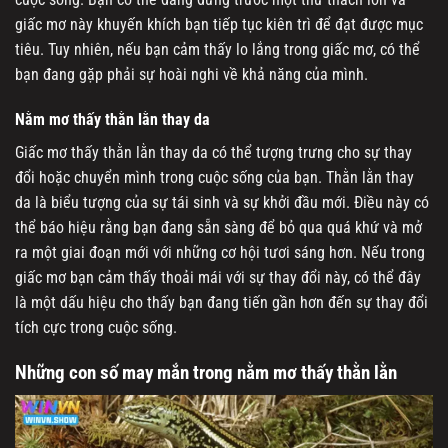
giấc mơ này khuyến khích bạn tiếp tục kiên trì để đạt được mục
tiêu. Tuy nhiên, nếu bạn cảm thấy lo lắng trong giấc mơ, có thể
bạn đang gặp phải sự hoài nghi về khả năng của mình.
Nằm mơ thấy thằn lằn thay da
Giấc mơ thấy thằn lằn thay da có thể tượng trưng cho sự thay
đổi hoặc chuyển mình trong cuộc sống của bạn. Thằn lằn thay
da là biểu tượng của sự tái sinh và sự khởi đầu mới. Điều này có
thể báo hiệu rằng bạn đang sẵn sàng để bỏ qua quá khứ và mở
ra một giai đoạn mới với những cơ hội tươi sáng hơn. Nếu trong
giấc mơ bạn cảm thấy thoải mái với sự thay đổi này, có thể đây
là một dấu hiệu cho thấy bạn đang tiến gần hơn đến sự thay đổi
tích cực trong cuộc sống.
Những con số may mắn trong nằm mơ thấy thằn lằn