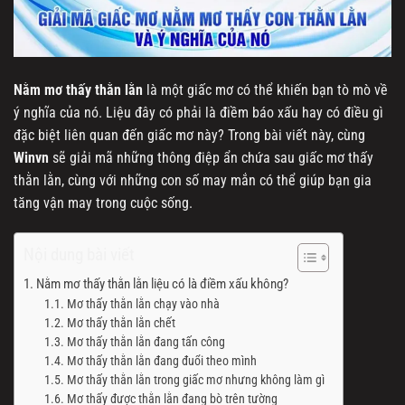
Nằm mơ thấy thằn lằn
là một giấc mơ có thể khiến bạn tò mò về
ý nghĩa của nó. Liệu đây có phải là điềm báo xấu hay có điều gì
đặc biệt liên quan đến giấc mơ này? Trong bài viết này, cùng
Winvn
sẽ giải mã những thông điệp ẩn chứa sau giấc mơ thấy
thằn lằn, cùng với những con số may mắn có thể giúp bạn gia
tăng vận may trong cuộc sống.
Nội dung bài viết
Nằm mơ thấy thằn lằn liệu có là điềm xấu không?
Mơ thấy thằn lằn chạy vào nhà
Mơ thấy thằn lằn chết
Mơ thấy thằn lằn đang tấn công
Mơ thấy thằn lằn đang đuổi theo mình
Mơ thấy thằn lằn trong giấc mơ nhưng không làm gì
Mơ thấy được thằn lằn đang bò trên tường