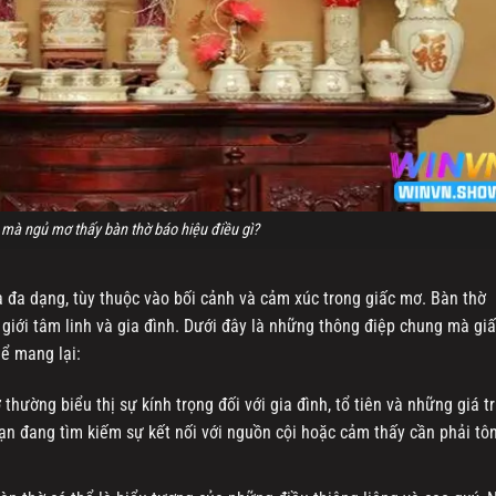
 mà ngủ mơ thấy bàn thờ báo hiệu điều gì?
 đa dạng, tùy thuộc vào bối cảnh và cảm xúc trong giấc mơ. Bàn thờ
ế giới tâm linh và gia đình. Dưới đây là những thông điệp chung mà gi
ể mang lại:
thường biểu thị sự kính trọng đối với gia đình, tổ tiên và những giá tr
bạn đang tìm kiếm sự kết nối với nguồn cội hoặc cảm thấy cần phải tô