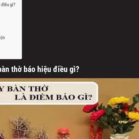
 điều gì?
xộn
àn thờ báo hiệu điều gì?