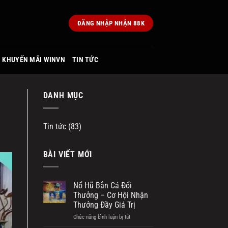
ĐĂNG NHẬP NHẬN 88K
KHUYẾN MÃI WINVN
TIN TỨC
DANH MỤC
Tin tức
(83)
BÀI VIẾT MỚI
Nổ Hũ Bắn Cá Đổi
Thưởng – Cơ Hội Nhận
Thưởng Đầy Giá Trị
Chức năng bình luận bị tắt
ở
Nổ