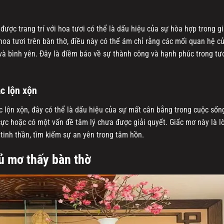
ì
được trang trí với hoa tươi có thể là dấu hiệu của sự hòa hợp trong g
oa tươi trên bàn thờ, điều này có thể ám chỉ rằng các mối quan hệ c
và bình yên. Đây là điềm báo về sự thành công và hạnh phúc trong tư
c lộn xộn
 lộn xộn, đây có thể là dấu hiệu của sự mất cân bằng trong cuộc sốn
ực hoặc có một vấn đề tâm lý chưa được giải quyết. Giấc mơ này là lờ
tinh thần, tìm kiếm sự an yên trong tâm hồn.
ủ mơ thấy bàn thờ