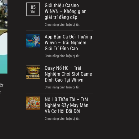
Hũ
Giới thiệu Casino
05
Bắn
WINVN – Không gian
Th1
Cá
giải trí đẳng cấp
Đổi
Chức năng bình luận bị tắt
ở
Thưởng
Giới
–
thiệu
Cơ
App Bắn Cá Đổi Thưởng
Casino
Hội
Winvn – Trải Nghiệm
WINVN
Nhận
Giải Trí Đỉnh Cao
–
Thưởng
Chức năng bình luận bị tắt
ở
Không
Đầy
App
gian
Giá
Bắn
giải
Quay Nổ Hũ – Trải
Trị
Cá
trí
Nghiệm Chơi Slot Game
Đổi
đẳng
Đỉnh Cao Tại Winvn
Thưởng
cấp
iên
Chức năng bình luận bị tắt
ở
Winvn
c
Quay
–
Nổ
Trải
Nổ Hũ Thần Tài – Trải
Hũ
Nghiệm
Nghiệm Đầy May Mắn
–
Giải
Và Cơ Hội Đổi Đời
Trải
Trí
Chức năng bình luận bị tắt
ở
Nghiệm
Đỉnh
Nổ
Chơi
Cao
Hũ
Slot
Thần
Game