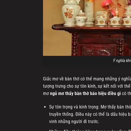
Ý nghĩa khi
Giấc mơ về bàn thờ có thể mang những ý nghĩa
tượng trưng cho sự tôn kính, sự kết nối với th
mơ
ngủ mơ thấy bàn thờ báo hiệu điều gì
có th
Sự tôn trọng và kính trọng: Mơ thấy bàn thờ 
truyền thống. Điều này có thể là dấu hiệu 
vinh những người đi trước.