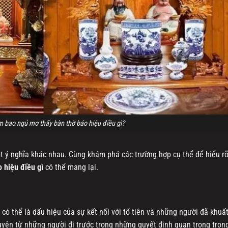
m bao ngủ mơ thấy bàn thờ báo hiệu điều gì?
ột ý nghĩa khác nhau. Cùng khám phá các trường hợp cụ thể để hiểu r
 hiệu điều gì
có thể mang lại.
có thể là dấu hiệu của sự kết nối với tổ tiên và những người đã khuất
uyên từ những người đi trước trong những quyết định quan trọng tron