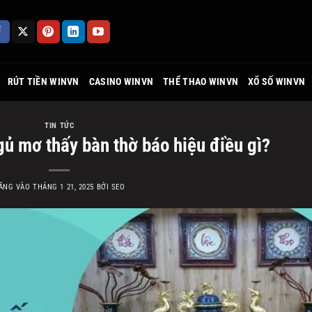
RÚT TIỀN WINVN
CASINO WINVN
THỂ THAO WINVN
XỔ SỐ WINVN
TIN TỨC
ủ mơ thấy bàn thờ báo hiệu điều gì?
ĂNG VÀO
THÁNG 1 21, 2025
BỞI
SEO