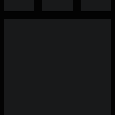
Đổi
Đời