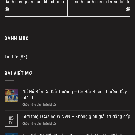
đánh con gì ăn đậm khi chơi lô
mình đánh con gì trúng lớn lô
đề
đề
DANH MỤC
Tin tức
(83)
BÀI VIẾT MỚI
Nổ Hũ Bắn Cá Đổi Thưởng – Cơ Hội Nhận Thưởng Đầy
Giá Trị
Chức năng bình luận bị tắt
ở
Nổ
Hũ
Giới thiệu Casino WINVN – Không gian giải trí đẳng cấp
05
Bắn
Th1
Chức năng bình luận bị tắt
ở
Cá
Giới
Đổi
thiệu