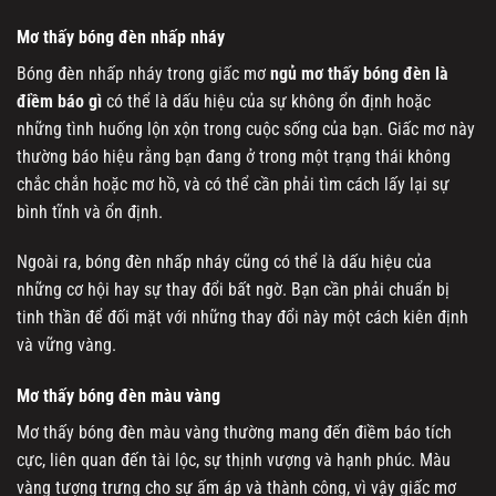
Mơ thấy bóng đèn nhấp nháy
Bóng đèn nhấp nháy trong giấc mơ
ngủ mơ thấy bóng đèn là
điềm báo gì
có thể là dấu hiệu của sự không ổn định hoặc
những tình huống lộn xộn trong cuộc sống của bạn. Giấc mơ này
thường báo hiệu rằng bạn đang ở trong một trạng thái không
chắc chắn hoặc mơ hồ, và có thể cần phải tìm cách lấy lại sự
bình tĩnh và ổn định.
Ngoài ra, bóng đèn nhấp nháy cũng có thể là dấu hiệu của
những cơ hội hay sự thay đổi bất ngờ. Bạn cần phải chuẩn bị
tinh thần để đối mặt với những thay đổi này một cách kiên định
và vững vàng.
Mơ thấy bóng đèn màu vàng
Mơ thấy bóng đèn màu vàng thường mang đến điềm báo tích
cực, liên quan đến tài lộc, sự thịnh vượng và hạnh phúc. Màu
vàng tượng trưng cho sự ấm áp và thành công, vì vậy giấc mơ