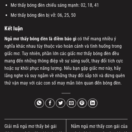
Mơ thấy bóng đèn chiếu sáng mạnh: 02, 18, 41
Mơ thấy bóng đèn bị vỡ: 06, 25, 50
Kết luận
Ngủ mơ thấy bóng đèn là điềm báo gì
có thể mang nhiều ý
nghĩa khác nhau tùy thuộc vào hoàn cảnh và tình huống trong
giấc mơ. Tuy nhiên, phần lớn các giấc mơ thấy bóng đèn đều
mang đến những thông điệp về sự sáng suốt, thay đổi tích cực
hoặc sự khôi phục năng lượng. Nếu bạn gặp giấc mơ này, hãy
lắng nghe và suy ngẫm về những thay đổi sắp tới và đừng quên
thử vận may với các con số may mắn liên quan đến bóng đèn.
Giải mã ngủ mơ thấy bé gái
Nằm ngủ mơ thấy con gái của