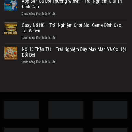
App Bắn Cá Đổi Thưởng Winvn – Trải Nghiệm Giải Trí
Thưởng
Casino
–
Đỉnh Cao
WINVN
Cơ
Chức năng bình luận bị tắt
ở
–
Hội
App
Không
Nhận
Bắn
gian
Quay Nổ Hũ – Trải Nghiệm Chơi Slot Game Đỉnh Cao
Thưởng
Cá
giải
Tại Winvn
Đầy
Đổi
trí
Giá
Chức năng bình luận bị tắt
ở
Thưởng
đẳng
Trị
Quay
Winvn
cấp
Nổ
Nổ Hũ Thần Tài – Trải Nghiệm Đầy May Mắn Và Cơ Hội
–
Hũ
Trải
Đổi Đời
–
Nghiệm
Chức năng bình luận bị tắt
ở
Trải
Giải
Nổ
Nghiệm
Trí
Hũ
Chơi
Đỉnh
Thần
Slot
Cao
Tài
Game
–
Đỉnh
Trải
Cao
Nghiệm
Tại
Đầy
Winvn
May
Mắn
Và
Cơ
Hội