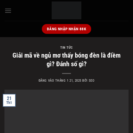
Bỏ
qua
nội
dung
ĐĂNG NHẬP NHẬN 88K
TIN TỨC
Giải mã về ngủ mơ thấy bóng đèn là điềm
gì? Đánh số gì?
ĐĂNG VÀO
THÁNG 1 21, 2025
BỞI
SEO
21
Th1