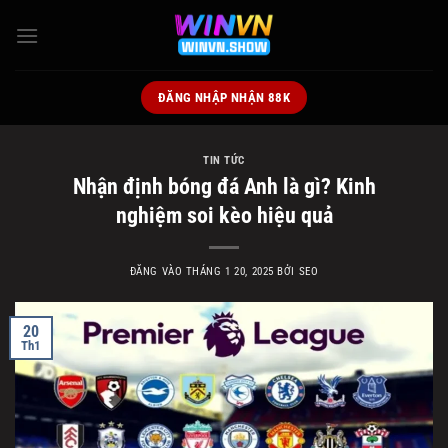
Bỏ
qua
nội
dung
ĐĂNG NHẬP NHẬN 88K
TIN TỨC
Nhận định bóng đá Anh là gì? Kinh
nghiệm soi kèo hiệu quả
ĐĂNG VÀO
THÁNG 1 20, 2025
BỞI
SEO
20
Th1