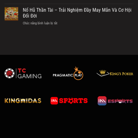
Trị
Quay
Winvn
cấp
Nổ
Nổ Hũ Thần Tài – Trải Nghiệm Đầy May Mắn Và Cơ Hội
–
Hũ
Trải
Đổi Đời
–
Nghiệm
Chức năng bình luận bị tắt
ở
Trải
Giải
Nổ
Nghiệm
Trí
Hũ
Chơi
Đỉnh
Thần
Slot
Cao
Tài
Game
–
Đỉnh
Trải
Cao
Nghiệm
Tại
Đầy
Winvn
May
Mắn
Và
Cơ
Hội
Đổi
Đời