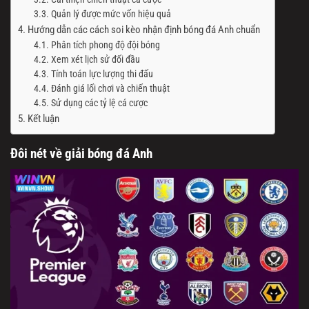
Quản lý được mức vốn hiệu quả
Hướng dẫn các cách soi kèo nhận định bóng đá Anh chuẩn
Phân tích phong độ đội bóng
Xem xét lịch sử đối đầu
Tính toán lực lượng thi đấu
Đánh giá lối chơi và chiến thuật
Sử dụng các tỷ lệ cá cược
Kết luận
Đôi nét về giải bóng đá Anh