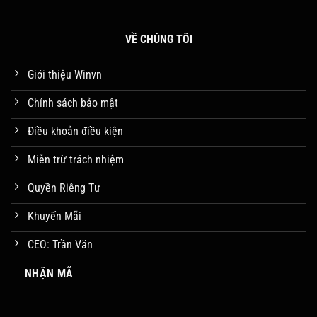
VỀ CHÚNG TÔI
Giới thiệu Winvn
Chính sách bảo mật
Điều khoản điều kiện
Miễn trừ trách nhiệm
Quyền Riêng Tư
Khuyến Mãi
CEO: Trần Văn
NHẬN MÃ