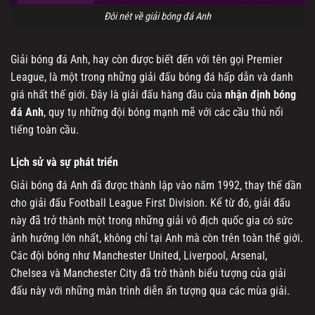
Đôi nét về giải bóng đá Anh
Giải bóng đá Anh, hay còn được biết đến với tên gọi Premier
League, là một trong những giải đấu bóng đá hấp dẫn và danh
giá nhất thế giới. Đây là giải đấu hàng đầu của
nhận định bóng
đá Anh
, quy tụ những đội bóng mạnh mẽ với các cầu thủ nổi
tiếng toàn cầu.
Lịch sử và sự phát triển
Giải bóng đá Anh đã được thành lập vào năm 1992, thay thế dần
cho giải đấu Football League First Division. Kể từ đó, giải đấu
này đã trở thành một trong những giải vô địch quốc gia có sức
ảnh hưởng lớn nhất, không chỉ tại Anh mà còn trên toàn thế giới.
Các đội bóng như Manchester United, Liverpool, Arsenal,
Chelsea và Manchester City đã trở thành biểu tượng của giải
đấu này với những màn trình diễn ấn tượng qua các mùa giải.