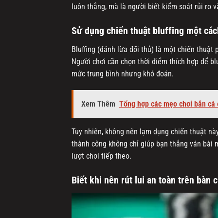
luôn thắng, mà là người biết kiểm soát rủi ro v
Sử dụng chiến thuật bluffing một cách
Bluffing (đánh lừa đối thủ) là một chiến thuật
Người chơi cần chọn thời điểm thích hợp để bl
mức trung bình nhưng khó đoán.
Xem Thêm
Tổng hợp các mẹo chơi bắn cá 
Tuy nhiên, không nên lạm dụng chiến thuật này,
thành công không chỉ giúp bạn thắng ván bài mà
lượt chơi tiếp theo.
Biết khi nên rút lui an toàn trên bàn c