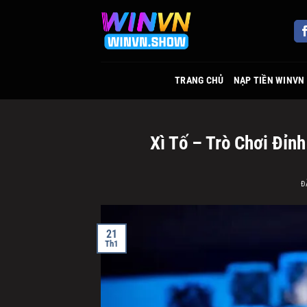
Bỏ
qua
nội
dung
TRANG CHỦ
NẠP TIỀN WINVN
Xì Tố – Trò Chơi Đỉn
Đ
21
Th1