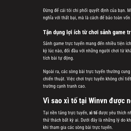
Đừng để cái tôi chi phối quyết định của bạn. M
nghĩa với thất bại, mà là cách để bảo toàn vốn
Tận dụng lợi ích từ chơi sảnh game t
Sảnh game trực tuyến mang đến nhiều tiện ích 
kỳ lúc nào, đối đầu với những người chơi từ kh
tích bài tự động.
Ngoài ra, các sòng bài trực tuyến thường cun
chiến thuật. Việc chơi trực tuyến không chỉ ti
trường cạnh tranh cao.
Vì sao xì tố tại Winvn được 
Tại nền tảng trực tuyến,
xì tố
được yêu thích nh
thử thách bất kỳ ai. Dưới đây là những lý do 
khi tham gia các sòng bài trực tuyến.