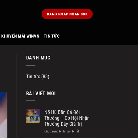
ĐĂNG NHẬP NHẬN 88K
KHUYẾN MÃI WINVN
TIN TỨC
DANH MỤC
Tin tức
(83)
BÀI VIẾT MỚI
Nổ Hũ Bắn Cá Đổi
Thưởng – Cơ Hội Nhận
Thưởng Đầy Giá Trị
Chức năng bình luận bị tắt
ở
Nổ