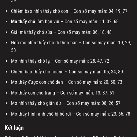
59
Chiêm bao nhìn thấy chó con – Con số may mắn: 04, 19, 77
Mơ thấy chó
làm bạn vui – Con số may mắn: 11, 32, 68
Giải mã thấy chó sủa – Con số may mắn: 06, 18, 48
Ngủ mơ nhìn thấy chó đi theo bạn – Con số may mắn: 10, 29,
53
Mơ nhìn thấy chó lạ – Con số may mắn: 28, 47, 72
Chiêm bao thấy chó hoang – Con số may mắn: 05, 34, 80
Mơ thấy được con chó đen – Con số may mắn: 20, 50, 73
Mơ thấy con chó trắng – Con số may mắn: 13, 37, 61
Mơ nhìn thấy chó giận dữ – Con số may mắn: 08, 26, 57
Mơ thấy hình ảnh chó bị bỏ rơi – Con số may mắn: 23, 66, 78
Kết luận