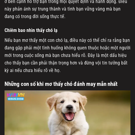
ở bên cạnh hỗ trợ bạn trong mọi quyết định và hành động. Điều
này phản ánh sự trung thành và tình bạn vững vàng mà bạn
đang có trong đời sống thực tế.
Chiêm bao nhìn thấy chó lạ
Nếu bạn mơ thấy một con chó lạ, điều này có thể chỉ ra rằng bạn
đang gặp phải một tình huống không quen thuộc hoặc một người
mới trong cuộc sống mà bạn chưa hiểu rõ. Đây là một dấu hiệu
cho thấy bạn cần phải thận trọng hơn và đừng vội tin tưởng bất
kỳ ai nếu chưa hiểu rõ về họ.
Những con số khi mơ thấy chó đánh may mắn nhất