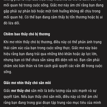
mối quan hệ trong cuộc sống. Giấc mơ này ám chỉ rằng bạn đang
gặp phải sự phản bội hoặc một tình huống không dễ chịu trong
mối quan hệ. Có thể bạn đang cảm thấy bị tổn thương hoặc bị ai
đó lừa dối.
Chiêm bao thấy chó bị thương
Khi mơ nhìn thấy chó bị thương, điều này có thể phản ánh trạng
thái cảm xúc của bạn trong cuộc sống thực. Giấc mơ này báo
hiệu rằng bạn đang trải qua những khó khăn hoặc áp lực lớn,
nhưng bạn có thể chưa sẵn sàng đối diện với nó. Bạn cần phải
chăm sóc bản thân và tìm cách giải quyết các vấn đề trong cuộc
sống.
Giấc mơ nhìn thấy chó săn mồi
Giấc
mơ thấy chó
săn mồi là biểu tượng của sức mạnh và sự
quyết tâm. Nếu bạn thấy chó săn mồi, điều này có thể ám chỉ
rằng bạn đang trong giai đoạn tập trung vào mục tiêu của mình