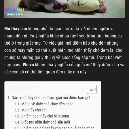
Mơ thấy chó
không phải là giấc mơ xa lạ với nhiều người và
mang đến nhiều ý nghĩa khác nhau tùy theo từng tình huống cụ
thể ở trong giấc mơ. Từ việc giải mã điềm báo cho đến những
con số may mắn có thể xuất hiện, mơ nhìn thấy chó đem lại cho
chúng ta những gợi ý thú vị về cuộc sống sắp tới. Trong bài viết
này, cùng
Winvn
khám phá ý nghĩa của giấc mơ thấy được chó và
các con số có thể liên quan đến giấc mơ này.
Nội dung bài viết
Nằm mơ thấy chó sẽ được giải mã điềm báo gì?
Mộng về thấy chó chạy đến chào
Mơ thấy chó cắn
Chiêm bao thấy chó bị thương
Giấc mơ nhìn thấy chó săn mồi
Chiêm bao nhìn thấy chó đang đuổi theo mình