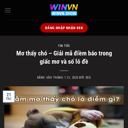
Bỏ
qua
nội
dung
ĐĂNG NHẬP NHẬN 88K
TIN TỨC
Mơ thấy chó – Giải mã điềm báo trong
giấc mơ và số lô đề
ĐĂNG VÀO
THÁNG 1 21, 2025
BỞI
SEO
21
Th1