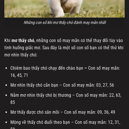
Những con số khi mơ thấy chó đánh may mắn nhất
Khi
mơ thấy chó
, những con số may mắn có thể thay đổi tùy vào
tình huống giấc mơ. Sau đây là một số con số bạn có thể thử khi
mơ nhìn thấy chó:
Chiêm bao thấy chó chạy đến chào bạn
–
Con số may mắn:
16, 45, 71
Mơ nhìn thấy chó cắn bạn – Con số may mắn: 03, 27, 56
Nằm mơ nhìn thấy chó bị thương – Con số may mắn: 22, 63,
85
Mơ thấy được chó săn mồi – Con số may mắn: 09, 36, 49
Mộng về thấy chó đuổi theo bạn – Con số may mắn: 12, 31,