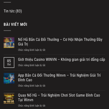
Tin tức
(83)
BÀI VIẾT MỚI
Nổ Hũ Bắn Cá Đổi Thưởng – Cơ Hội Nhận Thưởng Đầy
Giá Trị
Chức năng bình luận bị tắt
ở
Nổ
Hũ
Giới thiệu Casino WINVN – Không gian giải trí đẳng cấp
05
Bắn
Th1
Chức năng bình luận bị tắt
ở
Cá
Giới
Đổi
thiệu
App Bắn Cá Đổi Thưởng Winvn – Trải Nghiệm Giải Trí
Thưởng
Casino
–
Đỉnh Cao
WINVN
Cơ
Chức năng bình luận bị tắt
ở
–
Hội
App
Không
Nhận
Bắn
gian
Quay Nổ Hũ – Trải Nghiệm Chơi Slot Game Đỉnh Cao
Thưởng
Cá
giải
Tại Winvn
Đầy
Đổi
trí
Giá
Chức năng bình luận bị tắt
ở
Thưởng
đẳng
Trị