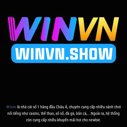
Winvn
là nhà cái số 1 hàng đầu Châu Á, chuyên cung cấp nhiều sảnh chơi
nổi tiếng như casino, thể thao, xổ số, đá gà, bắn cá,...Ngoài ra, hệ thống
còn cung cấp nhiều khuyến mãi hot cho newbie.