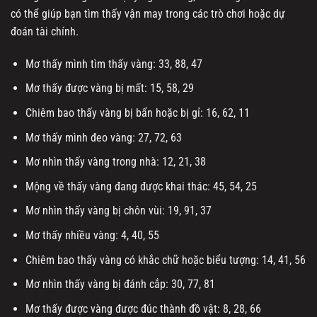
có thể giúp bạn tìm thấy vận may trong các trò chơi hoặc dự
đoán tài chính.
Mơ thấy mình tìm thấy vàng: 33, 88, 47
Mơ thấy được vàng bị mất: 15, 58, 29
Chiêm bao thấy vàng bị bẩn hoặc bị gỉ: 16, 62, 11
Mơ thấy mình đeo vàng: 27, 72, 63
Mơ nhìn thấy vàng trong nhà: 12, 21, 38
Mộng về thấy vàng đang được khai thác: 45, 54, 25
Mơ nhìn thấy vàng bị chôn vùi: 19, 91, 37
Mơ thấy nhiều vàng: 4, 40, 55
Chiêm bao thấy vàng có khắc chữ hoặc biểu tượng: 14, 41, 56
Mơ nhìn thấy vàng bị đánh cắp: 30, 77, 81
Mơ thấy được vàng được đúc thành đồ vật: 8, 28, 66