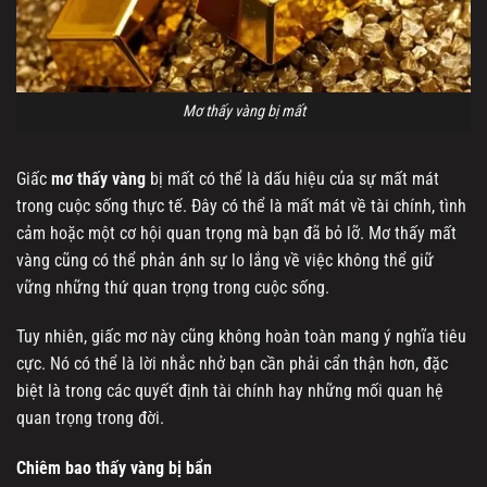
Mơ thấy vàng bị mất
Giấc
mơ thấy vàng
bị mất có thể là dấu hiệu của sự mất mát
trong cuộc sống thực tế. Đây có thể là mất mát về tài chính, tình
cảm hoặc một cơ hội quan trọng mà bạn đã bỏ lỡ. Mơ thấy mất
vàng cũng có thể phản ánh sự lo lắng về việc không thể giữ
vững những thứ quan trọng trong cuộc sống.
Tuy nhiên, giấc mơ này cũng không hoàn toàn mang ý nghĩa tiêu
cực. Nó có thể là lời nhắc nhở bạn cần phải cẩn thận hơn, đặc
biệt là trong các quyết định tài chính hay những mối quan hệ
quan trọng trong đời.
Chiêm bao thấy vàng bị bẩn