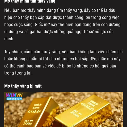
Mơ thấy mình tìm thấy vàng
Nếu bạn mơ thấy mình đang tìm thấy vàng, đây có thể là dấu
hiệu cho thấy bạn sắp đạt được thành công lớn trong công việc
hoặc cuộc sống. Giấc mơ này thể hiện bạn đang trên con đường
đi đúng và sẽ gặt hái được những quả ngọt từ sự nỗ lực của
mình.
Tuy nhiên, cũng cần lưu ý rằng, nếu bạn không làm việc chăm chỉ
hoặc không chuẩn bị tốt cho những cơ hội sắp đến, giấc mơ này
có thể cảnh báo bạn về việc dễ bị bỏ lỡ những cơ hội quý báu
trong tương lai.
Mơ thấy vàng bị mất