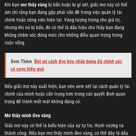
Khi bạn
mơ thấy vàng
bị bẩn hoặc bị gỉ sét, giấc mơ này có thể
ám chỉ rằng bạn đang gặp phải vấn đề trong việc quản lý tài
chính hoặc công việc hiện tại. Vàng tượng trưng cho giá trị,
nhưng khi nó bị bẩn, đó có thể là dấu hiệu cho thấy bạn đang
không chăm sóc đúng mức cho những điều quan trọng trong
cuộc sống.
Xem Thêm
Bật mí cách đọc kèo chấp bóng đá chính xác
cá cược hiệu quả
Nếu giấc mơ này xuất hiện, bạn nên xem xét lại cách quản lý tài
chính của mình hoặc cẩn trọng hơn trong các quyết định quan
trọng để tránh mất mát không đáng có.
Mơ thấy mình đeo vàng
Giấc mơ này có thể là biểu hiện của sự tự tin, thịnh vượng và
thành công. Nếu bạn mơ thấy mình đeo vàng, có thể đây là dấu