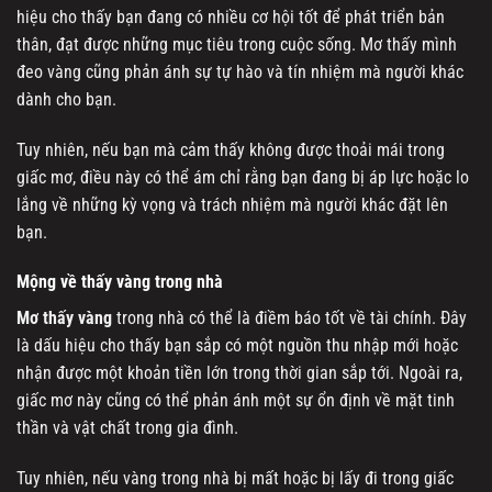
hiệu cho thấy bạn đang có nhiều cơ hội tốt để phát triển bản
thân, đạt được những mục tiêu trong cuộc sống. Mơ thấy mình
đeo vàng cũng phản ánh sự tự hào và tín nhiệm mà người khác
dành cho bạn.
Tuy nhiên, nếu bạn mà cảm thấy không được thoải mái trong
giấc mơ, điều này có thể ám chỉ rằng bạn đang bị áp lực hoặc lo
lắng về những kỳ vọng và trách nhiệm mà người khác đặt lên
bạn.
Mộng về thấy vàng trong nhà
Mơ thấy vàng
trong nhà có thể là điềm báo tốt về tài chính. Đây
là dấu hiệu cho thấy bạn sắp có một nguồn thu nhập mới hoặc
nhận được một khoản tiền lớn trong thời gian sắp tới. Ngoài ra,
giấc mơ này cũng có thể phản ánh một sự ổn định về mặt tinh
thần và vật chất trong gia đình.
Tuy nhiên, nếu vàng trong nhà bị mất hoặc bị lấy đi trong giấc