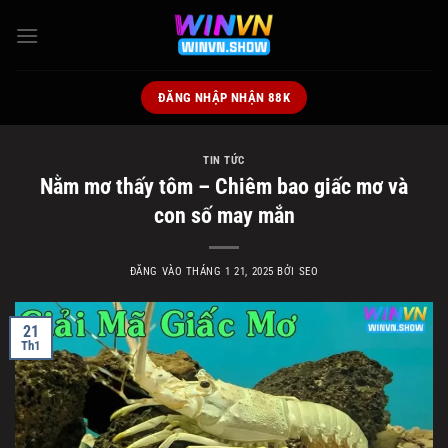
Bỏ
qua
nội
dung
ĐĂNG NHẬP NHẬN 88K
TIN TỨC
Nằm mơ thấy tôm – Chiêm bao giấc mơ và
con số may mắn
ĐĂNG VÀO
THÁNG 1 21, 2025
BỞI
SEO
21
Th1