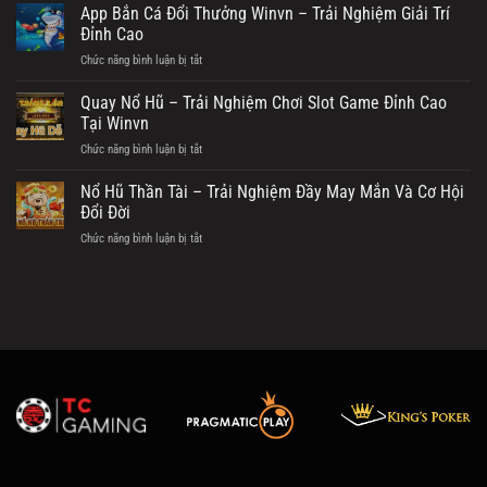
thiệu
App Bắn Cá Đổi Thưởng Winvn – Trải Nghiệm Giải Trí
Thưởng
Casino
–
Đỉnh Cao
WINVN
Cơ
Chức năng bình luận bị tắt
ở
–
Hội
App
Không
Nhận
Bắn
gian
Quay Nổ Hũ – Trải Nghiệm Chơi Slot Game Đỉnh Cao
Thưởng
Cá
giải
Tại Winvn
Đầy
Đổi
trí
Giá
Chức năng bình luận bị tắt
ở
Thưởng
đẳng
Trị
Quay
Winvn
cấp
Nổ
Nổ Hũ Thần Tài – Trải Nghiệm Đầy May Mắn Và Cơ Hội
–
Hũ
Trải
Đổi Đời
–
Nghiệm
Chức năng bình luận bị tắt
ở
Trải
Giải
Nổ
Nghiệm
Trí
Hũ
Chơi
Đỉnh
Thần
Slot
Cao
Tài
Game
–
Đỉnh
Trải
Cao
Nghiệm
Tại
Đầy
Winvn
May
Mắn
Và
Cơ
Hội