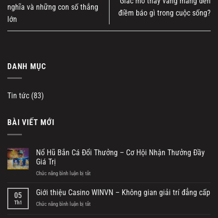
Giấc mơ thấy vàng mang đến
nghĩa và những con số thắng
điềm báo gì trong cuộc sống?
lớn
DANH MỤC
Tin tức
(83)
BÀI VIẾT MỚI
Nổ Hũ Bắn Cá Đổi Thưởng – Cơ Hội Nhận Thưởng Đầy
Giá Trị
Chức năng bình luận bị tắt
ở
Nổ
Hũ
Giới thiệu Casino WINVN – Không gian giải trí đẳng cấp
05
Bắn
Th1
Chức năng bình luận bị tắt
ở
Cá
Giới
Đổi