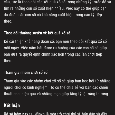
cầu, tức là theo dõi các kết quả xổ số trong những kỳ trước đó và
tìm ra những con số xuất hiện nhiều. Việc này có thể giúp bạn
dự đoán các con số có khả năng xuất hiện trong các kỳ tiếp
theo.
Theo dõi thường xuyên về kết quả xổ số
Để cải thiện khả năng đoán số, bạn nên theo dõi kết quả xổ số
mỗi ngày. Việc nắm bắt được xu hướng của các con số sẽ giúp
bạn đưa ra quyết định chính xác hơn trong các lần chơi tiếp
theo.
Tham gia nhóm chơi xổ số
Tham gia vào các nhóm chơi xổ số sẽ giúp bạn học hỏi từ những
người chơi có kinh nghiệm. Họ có thể chia sẻ với bạn các chiến
thuật chơi hiệu quả và những mẹo giúp tăng tỷ lệ trúng thưởng.
Kết luận
Xổ số hôm nay
tại Winvn là một trò chơi thú vị, hấp dẫn và đầy