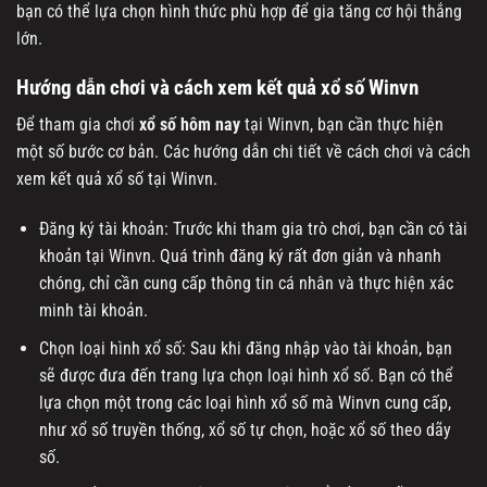
bạn có thể lựa chọn hình thức phù hợp để gia tăng cơ hội thắng
lớn.
Hướng dẫn chơi và cách xem kết quả xổ số Winvn
Để tham gia chơi
xổ số hôm nay
tại Winvn, bạn cần thực hiện
một số bước cơ bản. Các hướng dẫn chi tiết về cách chơi và cách
xem kết quả xổ số tại Winvn.
Đăng ký tài khoản: Trước khi tham gia trò chơi, bạn cần có tài
khoản tại Winvn. Quá trình đăng ký rất đơn giản và nhanh
chóng, chỉ cần cung cấp thông tin cá nhân và thực hiện xác
minh tài khoản.
Chọn loại hình xổ số: Sau khi đăng nhập vào tài khoản, bạn
sẽ được đưa đến trang lựa chọn loại hình xổ số. Bạn có thể
lựa chọn một trong các loại hình xổ số mà Winvn cung cấp,
như xổ số truyền thống, xổ số tự chọn, hoặc xổ số theo dãy
số.