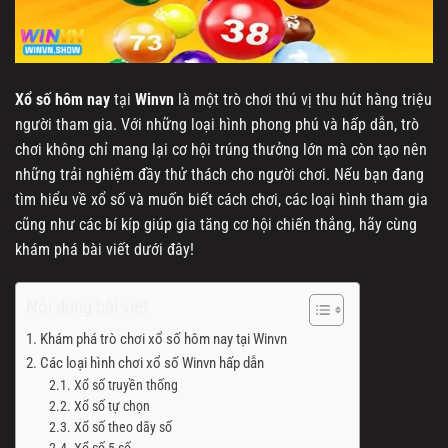
Xổ số hôm nay
tại
Winvn
là một trò chơi thú vị thu hút hàng triệu
người tham gia. Với những loại hình phong phú và hấp dẫn, trò
chơi không chỉ mang lại cơ hội trúng thưởng lớn mà còn tạo nên
những trải nghiệm đầy thử thách cho người chơi. Nếu bạn đang
tìm hiểu về xổ số và muốn biết cách chơi, các loại hình tham gia
cũng như các bí kíp giúp gia tăng cơ hội chiến thắng, hãy cùng
khám phá bài viết dưới đây!
Nội dung bài viết
Khám phá trò chơi xổ số hôm nay tại Winvn
Các loại hình chơi xổ số Winvn hấp dẫn
Xổ số truyền thống
Xổ số tự chọn
Xổ số theo dãy số