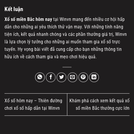
Kết luận
Xổ số miền Bắc hôm nay
tại Winvn mang đến nhiều cơ hội hấp
dẫn cho những ai yêu thích thử vận may. Với những tính năng
tiện ích, kết quả nhanh chóng và các phần thưởng giá trị, Winvn
là lựa chọn lý tưởng cho những ai muốn tham gia xổ số trực
tuyến. Hy vọng bài viết đã cung cấp cho bạn những thông tin
hữu ích về cách tham gia và mẹo chơi hiệu quả.
Xổ số hôm nay – Thiên đường
Khám phá cách xem kết quả xổ
chơi xổ số hấp dẫn tại Winvn
số miền Bắc thưởng cực lớn