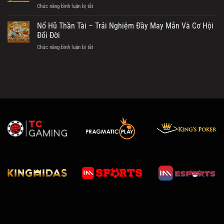
Giá
Chức năng bình luận bị tắt
ở
Thưởng
đẳng
Trị
Quay
Winvn
cấp
Nổ
Nổ Hũ Thần Tài – Trải Nghiệm Đầy May Mắn Và Cơ Hội
–
Hũ
Trải
Đổi Đời
–
Nghiệm
Chức năng bình luận bị tắt
ở
Trải
Giải
Nổ
Nghiệm
Trí
Hũ
Chơi
Đỉnh
Thần
Slot
Cao
Tài
Game
–
Đỉnh
Trải
Cao
Nghiệm
Tại
Đầy
Winvn
May
Mắn
Và
Cơ
Hội
Đổi
Đời