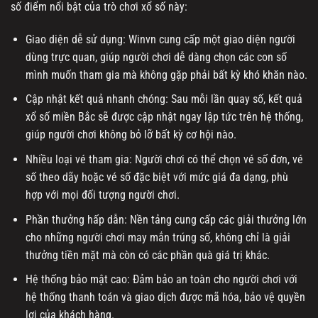
số điểm nổi bật của trò chơi xổ số này:
Giao diện dễ sử dụng: Winvn cung cấp một giao diện người
dùng trực quan, giúp người chơi dễ dàng chọn các con số
mình muốn tham gia mà không gặp phải bất kỳ khó khăn nào.
Cập nhật kết quả nhanh chóng: Sau mỗi lần quay số, kết quả
xổ số miền Bắc sẽ được cập nhật ngay lập tức trên hệ thống,
giúp người chơi không bỏ lỡ bất kỳ cơ hội nào.
Nhiều loại vé tham gia: Người chơi có thể chọn vé số đơn, vé
số theo dãy hoặc vé số đặc biệt với mức giá đa dạng, phù
hợp với mọi đối tượng người chơi.
Phần thưởng hấp dẫn: Nền tảng cung cấp các giải thưởng lớn
cho những người chơi may mắn trúng số, không chỉ là giải
thưởng tiền mặt mà còn có các phần quà giá trị khác.
Hệ thống bảo mật cao: Đảm bảo an toàn cho người chơi với
hệ thống thanh toán và giao dịch được mã hóa, bảo vệ quyền
lợi của khách hàng.