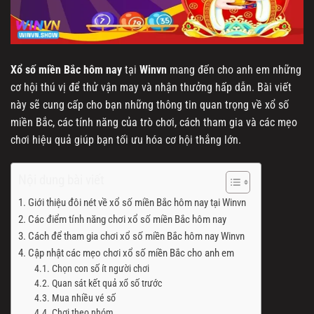
Xổ số miền Bắc hôm nay
tại
Winvn
mang đến cho anh em những
cơ hội thú vị để thử vận may và nhận thưởng hấp dẫn. Bài viết
này sẽ cung cấp cho bạn những thông tin quan trọng về xổ số
miền Bắc, các tính năng của trò chơi, cách tham gia và các mẹo
chơi hiệu quả giúp bạn tối ưu hóa cơ hội thắng lớn.
Nội dung bài viết
Giới thiệu đôi nét về xổ số miền Bắc hôm nay tại Winvn
Các điểm tính năng chơi xổ số miền Bắc hôm nay
Cách để tham gia chơi xổ số miền Bắc hôm nay Winvn
Cập nhật các mẹo chơi xổ số miền Bắc cho anh em
Chọn con số ít người chơi
Quan sát kết quả xổ số trước
Mua nhiều vé số
Chơi theo nhóm