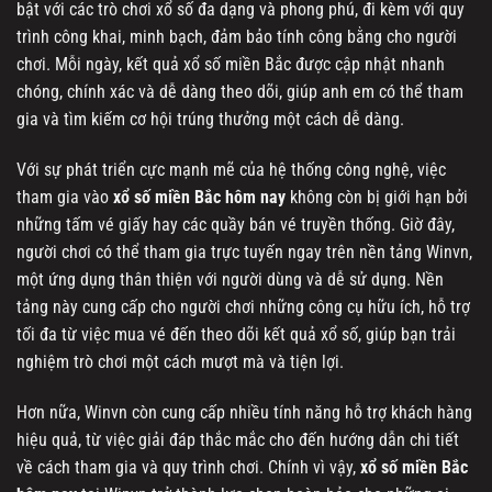
bật với các trò chơi xổ số đa dạng và phong phú, đi kèm với quy
trình công khai, minh bạch, đảm bảo tính công bằng cho người
chơi. Mỗi ngày, kết quả xổ số miền Bắc được cập nhật nhanh
chóng, chính xác và dễ dàng theo dõi, giúp anh em có thể tham
gia và tìm kiếm cơ hội trúng thưởng một cách dễ dàng.
Với sự phát triển cực mạnh mẽ của hệ thống công nghệ, việc
tham gia vào
xổ số miền Bắc hôm nay
không còn bị giới hạn bởi
những tấm vé giấy hay các quầy bán vé truyền thống. Giờ đây,
người chơi có thể tham gia trực tuyến ngay trên nền tảng Winvn,
một ứng dụng thân thiện với người dùng và dễ sử dụng. Nền
tảng này cung cấp cho người chơi những công cụ hữu ích, hỗ trợ
tối đa từ việc mua vé đến theo dõi kết quả xổ số, giúp bạn trải
nghiệm trò chơi một cách mượt mà và tiện lợi.
Hơn nữa, Winvn còn cung cấp nhiều tính năng hỗ trợ khách hàng
hiệu quả, từ việc giải đáp thắc mắc cho đến hướng dẫn chi tiết
về cách tham gia và quy trình chơi. Chính vì vậy,
xổ số miền Bắc