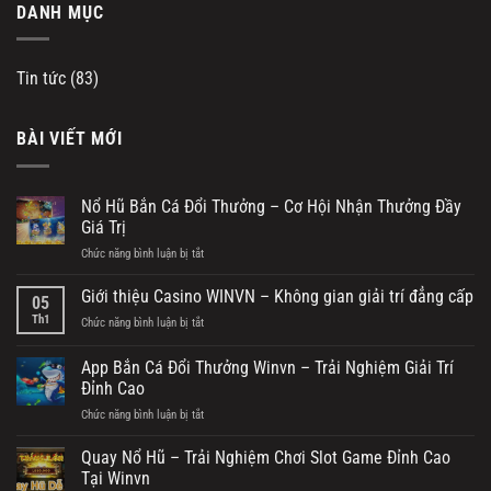
DANH MỤC
Tin tức
(83)
BÀI VIẾT MỚI
Nổ Hũ Bắn Cá Đổi Thưởng – Cơ Hội Nhận Thưởng Đầy
Giá Trị
Chức năng bình luận bị tắt
ở
Nổ
Hũ
Giới thiệu Casino WINVN – Không gian giải trí đẳng cấp
05
Bắn
Th1
Chức năng bình luận bị tắt
ở
Cá
Giới
Đổi
thiệu
App Bắn Cá Đổi Thưởng Winvn – Trải Nghiệm Giải Trí
Thưởng
Casino
–
Đỉnh Cao
WINVN
Cơ
Chức năng bình luận bị tắt
ở
–
Hội
App
Không
Nhận
Bắn
gian
Quay Nổ Hũ – Trải Nghiệm Chơi Slot Game Đỉnh Cao
Thưởng
Cá
giải
Tại Winvn
Đầy
Đổi
trí