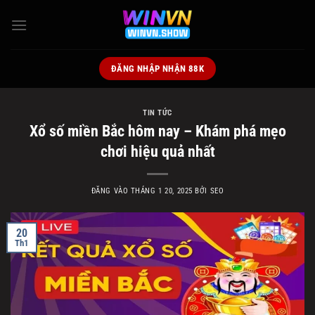
Bỏ
qua
nội
dung
ĐĂNG NHẬP NHẬN 88K
TIN TỨC
Xổ số miền Bắc hôm nay – Khám phá mẹo
chơi hiệu quả nhất
ĐĂNG VÀO
THÁNG 1 20, 2025
BỞI
SEO
20
Th1