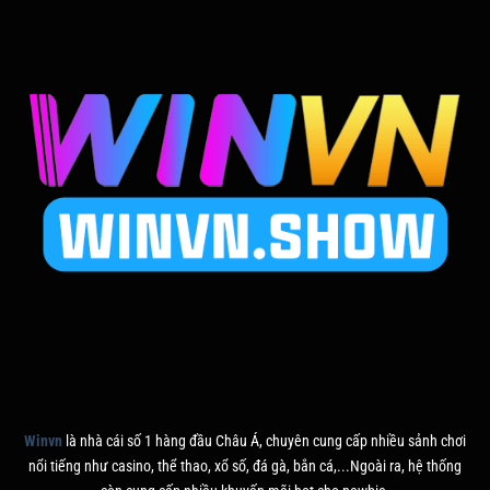
Winvn
là nhà cái số 1 hàng đầu Châu Á, chuyên cung cấp nhiều sảnh chơi
nổi tiếng như casino, thể thao, xổ số, đá gà, bắn cá,...Ngoài ra, hệ thống